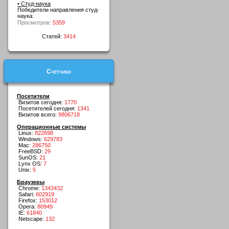
• Студ-наука
Победители направления студ-
наука:
Просмотров:
5359
Статей:
3414
Счетчики
Посетители
Визитов сегодня:
1770
Посетителей сегодня:
1341
Визитов всего:
9806718
Операционные системы
Linux:
822698
Windows:
629783
Mac:
286750
FreeBSD:
29
SunOS:
21
Lynx OS:
7
Unix:
5
Браузеры
Chrome:
1343432
Safari:
602919
Firefox:
153012
Opera:
80949
IE:
61840
Netscape:
132