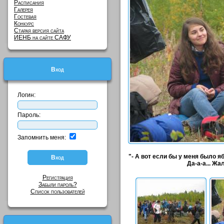
Расписания
Галерея
Гостевая
Конкурс
Старая версия сайта
ИЕНБ на сайте САФУ
Вход
Логин:
Пароль:
Запомнить меня:
"- А вот если бы у меня было я
Да-а-а... Жал
Регистрация
Забыли пароль?
Список пользователей