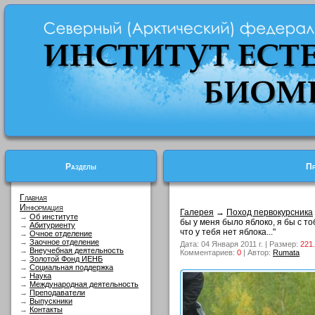
Разделы
Пр
Главная
Информация
Галерея
→
Поход первокурсника
→
Об институте
бы у меня было яблоко, я бы с то
→
Абитуриенту
что у тебя нет яблока..."
→
Очное отделение
→
Заочное отделение
Дата: 04 Января 2011 г. | Размер:
221
→
Внеучебная деятельность
Комментариев:
0
| Автор:
Rumata
→
Золотой Фонд ИЕНБ
→
Социальная поддержка
→
Наука
→
Международная деятельность
→
Преподаватели
→
Выпускники
→
Контакты