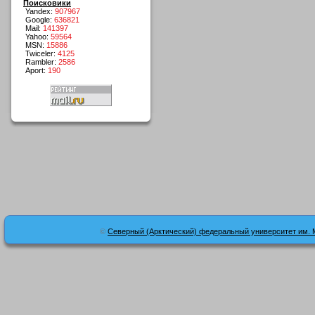
Поисковики
Yandex:
907967
Google:
636821
Mail:
141397
Yahoo:
59564
MSN:
15886
Twiceler:
4125
Rambler:
2586
Aport:
190
©
Северный (Арктический) федеральный университет им. 