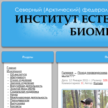
Разделы
Пр
Главная
Информация
Галерея
→
Поход первокурсника
→
Об институте
мыли???"
→
Абитуриенту
→
Очное отделение
Дата: 12 Января 2011 г. | Размер:
328
→
Заочное отделение
Комментариев:
0
| Автор:
Rumata
→
Внеучебная деятельность
→
Золотой Фонд ИЕНБ
→
Социальная поддержка
→
Наука
→
Международная деятельность
→
Преподаватели
→
Выпускники
→
Контакты