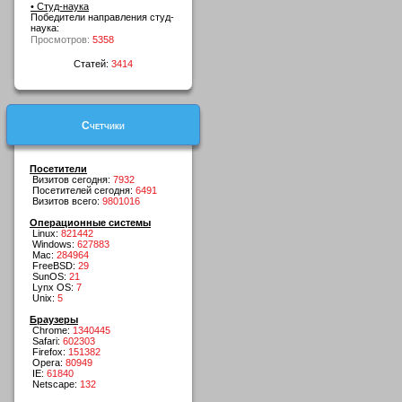
• Студ-наука
Победители направления студ-
наука:
Просмотров:
5358
Статей:
3414
Счетчики
Посетители
Визитов сегодня:
7932
Посетителей сегодня:
6491
Визитов всего:
9801016
Операционные системы
Linux:
821442
Windows:
627883
Mac:
284964
FreeBSD:
29
SunOS:
21
Lynx OS:
7
Unix:
5
Браузеры
Chrome:
1340445
Safari:
602303
Firefox:
151382
Opera:
80949
IE:
61840
Netscape:
132