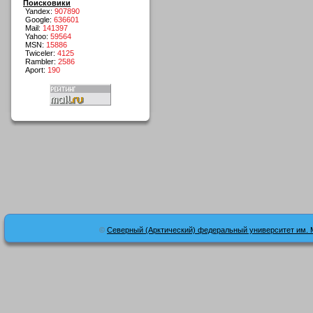
Поисковики
Yandex:
907890
Google:
636601
Mail:
141397
Yahoo:
59564
MSN:
15886
Twiceler:
4125
Rambler:
2586
Aport:
190
©
Северный (Арктический) федеральный университет им. 