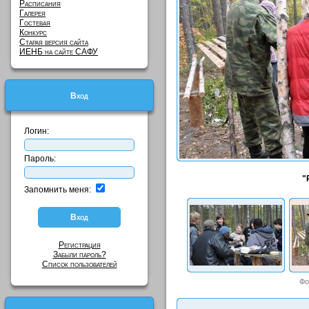
Расписания
Галерея
Гостевая
Конкурс
Старая версия сайта
ИЕНБ на сайте САФУ
Вход
Логин:
Пароль:
"
Запомнить меня:
Регистрация
Забыли пароль?
Список пользователей
Фо