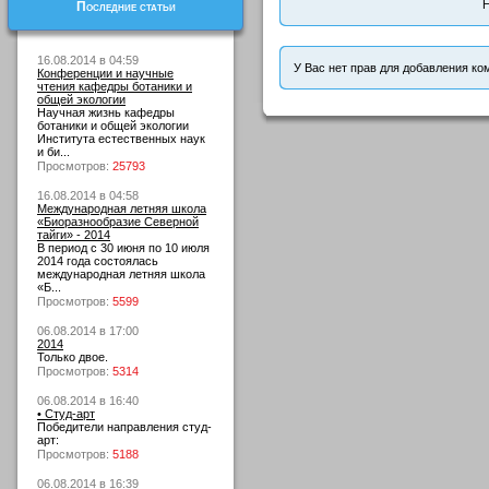
Н
Последние статьи
16.08.2014 в 04:59
У Вас нет прав для добавления ко
Конференции и научные
чтения кафедры ботаники и
общей экологии
Научная жизнь кафедры
ботаники и общей экологии
Института естественных наук
и би...
Просмотров:
25793
16.08.2014 в 04:58
Международная летняя школа
«Биоразнообразие Северной
тайги» - 2014
В период с 30 июня по 10 июля
2014 года состоялась
международная летняя школа
«Б...
Просмотров:
5599
06.08.2014 в 17:00
2014
Только двое.
Просмотров:
5314
06.08.2014 в 16:40
• Студ-арт
Победители направления студ-
арт:
Просмотров:
5188
06.08.2014 в 16:39