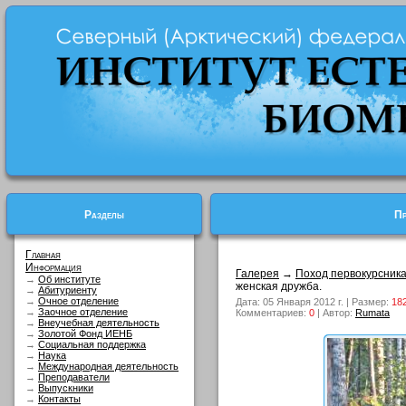
Разделы
Пр
Главная
Информация
Галерея
→
Поход первокурсник
→
Об институте
женская дружба.
→
Абитуриенту
→
Очное отделение
Дата: 05 Января 2012 г. | Размер:
18
→
Заочное отделение
Комментариев:
0
| Автор:
Rumata
→
Внеучебная деятельность
→
Золотой Фонд ИЕНБ
→
Социальная поддержка
→
Наука
→
Международная деятельность
→
Преподаватели
→
Выпускники
→
Контакты