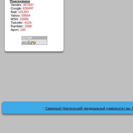
Поисковики
Yandex:
907837
Google:
636497
Mail:
141397
Yahoo:
59564
MSN:
15886
Twiceler:
4125
Rambler:
2586
Aport:
190
©
Северный (Арктический) федеральный университет им. 