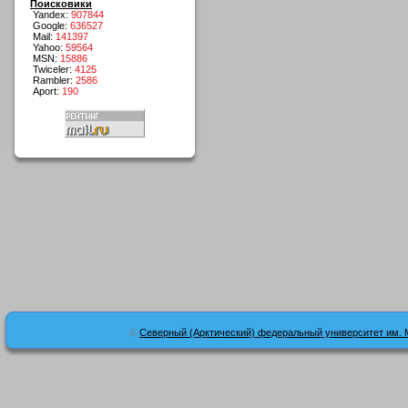
Поисковики
Yandex:
907844
Google:
636527
Mail:
141397
Yahoo:
59564
MSN:
15886
Twiceler:
4125
Rambler:
2586
Aport:
190
©
Северный (Арктический) федеральный университет им. 