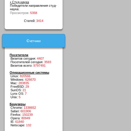
• Студ-наука
Победители направления студ-
наука:
Просмотров:
5358
Статей:
3414
Счетчики
Посетители
Визитов сегодня:
4407
Посетителей сегодня:
3593
Визитов всего:
9797491
Операционные системы
Linux:
820566
Windows:
626670
Mac:
283835
FreeBSD:
29
SunOS:
21
Lynx OS:
7
Unix:
5
Браузеры
Chrome:
1338652
Safari:
601906
Firefox:
150239
Opera:
80949
IE:
61840
Netscape:
132