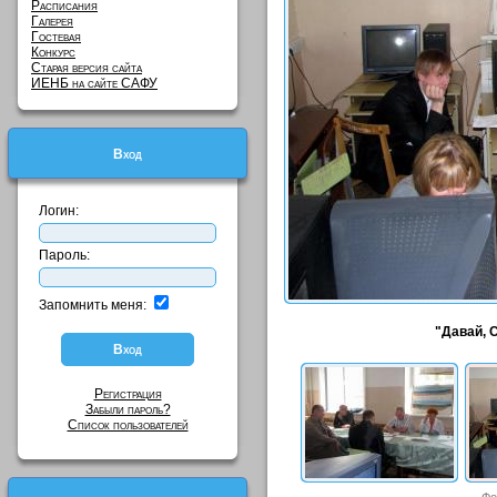
Расписания
Галерея
Гостевая
Конкурс
Старая версия сайта
ИЕНБ на сайте САФУ
Вход
Логин:
Пароль:
Запомнить меня:
"Давай, 
Регистрация
Забыли пароль?
Список пользователей