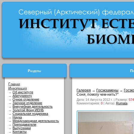
Разделы
Пр
Главная
Информация
Галерея
→
Госэкзамены
→
Госэк
→
Об институте
Соня, помогу чем-нить?"
→
Абитуриенту
→
Очное отделение
Дата: 14 Августа 2012 г. | Размер:
574
→
Заочное отделение
Комментариев:
0
| Автор:
Rumata
→
Внеучебная деятельность
→
Золотой Фонд ИЕНБ
→
Социальная поддержка
→
Наука
→
Международная деятельность
→
Преподаватели
→
Выпускники
→
Контакты