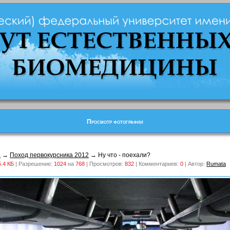
Просмотр фотографии
а
→
Поход первокурсника 2012
→ Ну что - поехали?
5.4 КБ
| Разрешение:
1024
на
768
| Просмотров:
832
| Комментариев:
0
| Автор:
Rumata