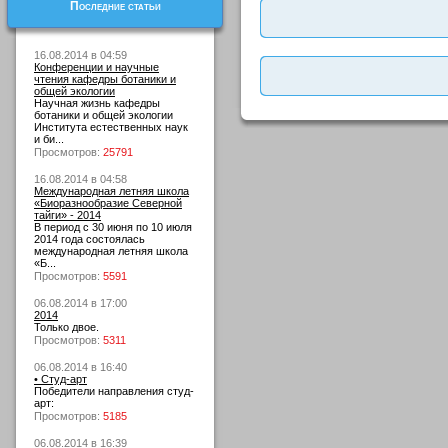
Последние статьи
16.08.2014 в 04:59
Конференции и научные
чтения кафедры ботаники и
общей экологии
Научная жизнь кафедры
ботаники и общей экологии
Института естественных наук
и би...
Просмотров:
25791
16.08.2014 в 04:58
Международная летняя школа
«Биоразнообразие Северной
тайги» - 2014
В период с 30 июня по 10 июля
2014 года состоялась
международная летняя школа
«Б...
Просмотров:
5591
06.08.2014 в 17:00
2014
Только двое.
Просмотров:
5311
06.08.2014 в 16:40
• Студ-арт
Победители направления студ-
арт:
Просмотров:
5185
06.08.2014 в 16:39