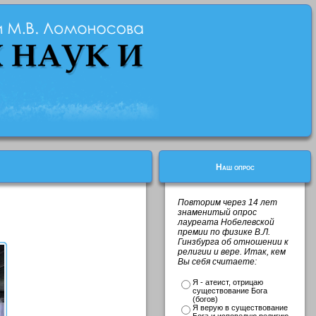
Наш опрос
Повторим через 14 лет
знаменитый опрос
лауреата Нобелевской
премии по физике В.Л.
Гинзбурга об отношении к
религии и вере. Итак, кем
Вы себя считаете:
Я - атеист, отрицаю
существование Бога
(богов)
Я верую в существование