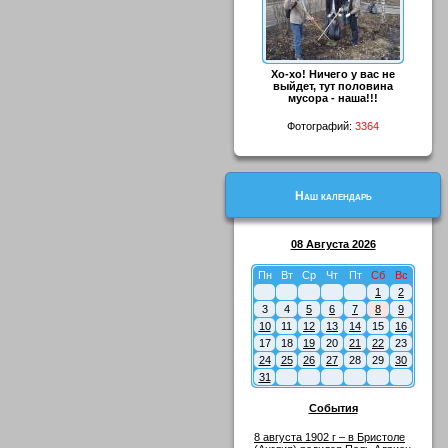
Хо-хо! Ничего у вас не
выйдет, тут половина
мусора - наша!!!
Фотографий:
3364
Наш календарь
08 Августа 2026
Пн
Вт
Ср
Чт
Пт
Сб
Вс
1
2
3
4
5
6
7
8
9
10
11
12
13
14
15
16
17
18
19
20
21
22
23
24
25
26
27
28
29
30
31
События
8 августа 1902 г – в Бристоле