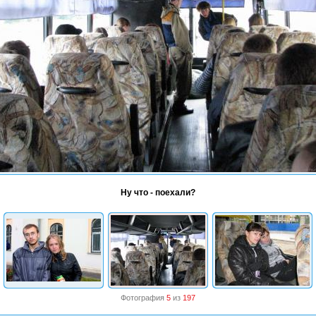
Ну что - поехали?
Фотография
5
из
197