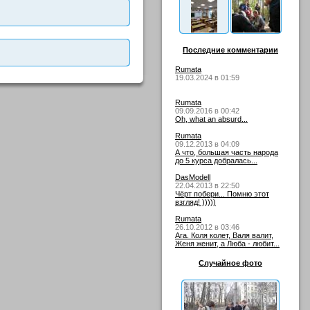
Последние комментарии
Rumata
19.03.2024 в 01:59
Rumata
09.09.2016 в 00:42
Oh, what an absurd...
Rumata
09.12.2013 в 04:09
А что, большая часть народа
до 5 курса добралась...
DasModell
22.04.2013 в 22:50
Чёрт побери... Помню этот
взгляд! )))))
Rumata
26.10.2012 в 03:46
Ага. Коля колет, Валя валит,
Женя женит, а Люба - любит...
Случайное фото