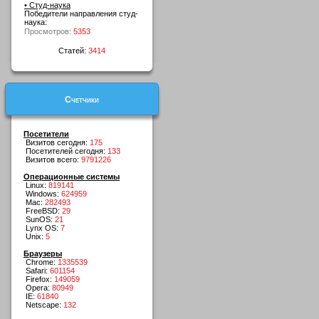
• Студ-наука
Победители направления студ-
наука:
Просмотров:
5353
Статей:
3414
Счетчики
Посетители
Визитов сегодня:
175
Посетителей сегодня:
133
Визитов всего:
9791226
Операционные системы
Linux:
819141
Windows:
624959
Mac:
282493
FreeBSD:
29
SunOS:
21
Lynx OS:
7
Unix:
5
Браузеры
Chrome:
1335539
Safari:
601154
Firefox:
149059
Opera:
80949
IE:
61840
Netscape:
132