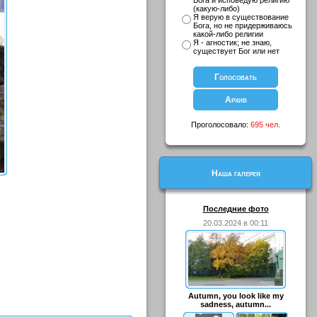
Бога и исповедую религию
(какую-либо)
Я верую в существование
Бога, но не придерживаюсь
какой-либо религии
Я - агностик; не знаю,
существует Бог или нет
Проголосовало:
695 чел.
Наша галерея
Последние фото
20.03.2024 в 00:11
Autumn, you look like my
sadness, autumn...