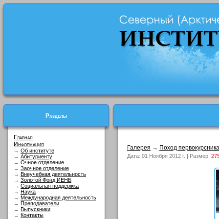
Разделы
Главная
Информация
Галерея
→
Поход первокурсник
→
Об институте
Дата: 01 Ноября 2012 г. | Размер:
27
→
Абитуриенту
→
Очное отделение
→
Заочное отделение
→
Внеучебная деятельность
→
Золотой Фонд ИЕНБ
→
Социальная поддержка
→
Наука
→
Международная деятельность
→
Преподаватели
→
Выпускники
→
Контакты