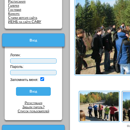
Расписания
Галерея
Гостевая
Конкурс
Старая версия сайта
ИЕНБ на сайте САФУ
Вход
Логин:
Пароль:
Запомнить меня:
Регистрация
Забыли пароль?
Список пользователей
Ф