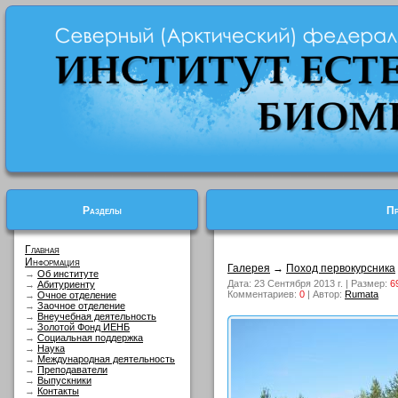
Разделы
Пр
Главная
Информация
Галерея
→
Поход первокурсника
→
Об институте
Дата: 23 Сентября 2013 г. | Размер:
6
→
Абитуриенту
Комментариев:
0
| Автор:
Rumata
→
Очное отделение
→
Заочное отделение
→
Внеучебная деятельность
→
Золотой Фонд ИЕНБ
→
Социальная поддержка
→
Наука
→
Международная деятельность
→
Преподаватели
→
Выпускники
→
Контакты