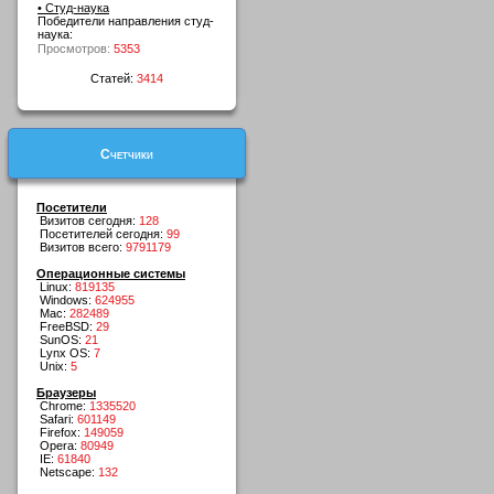
• Студ-наука
Победители направления студ-
наука:
Просмотров:
5353
Статей:
3414
Счетчики
Посетители
Визитов сегодня:
128
Посетителей сегодня:
99
Визитов всего:
9791179
Операционные системы
Linux:
819135
Windows:
624955
Mac:
282489
FreeBSD:
29
SunOS:
21
Lynx OS:
7
Unix:
5
Браузеры
Chrome:
1335520
Safari:
601149
Firefox:
149059
Opera:
80949
IE:
61840
Netscape:
132