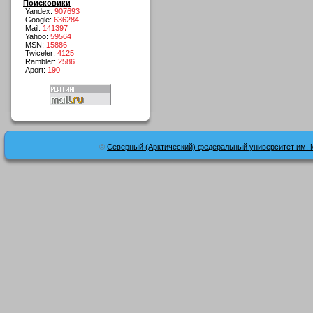
Поисковики
Yandex:
907693
Google:
636284
Mail:
141397
Yahoo:
59564
MSN:
15886
Twiceler:
4125
Rambler:
2586
Aport:
190
©
Северный (Арктический) федеральный университет им. 