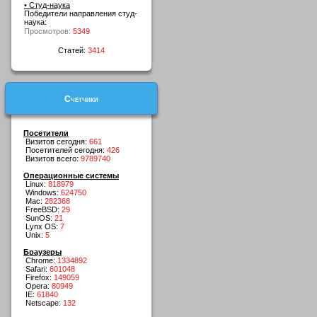
• Студ-наука
Победители направления студ-
наука:
Просмотров:
5349
Статей:
3414
Счетчики
Посетители
Визитов сегодня:
661
Посетителей сегодня:
426
Визитов всего:
9789740
Операционные системы
Linux:
818979
Windows:
624750
Mac:
282368
FreeBSD:
29
SunOS:
21
Lynx OS:
7
Unix:
5
Браузеры
Chrome:
1334892
Safari:
601048
Firefox:
149059
Opera:
80949
IE:
61840
Netscape:
132