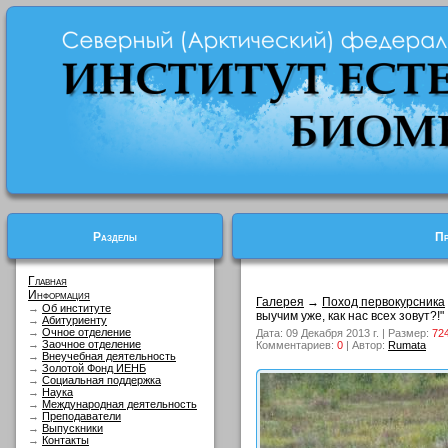
Разделы
Пр
Главная
Информация
Галерея
→
Поход первокурсника
→
Об институте
выучим уже, как нас всех зовут?!"
→
Абитуриенту
→
Очное отделение
Дата: 09 Декабря 2013 г. | Размер:
72
→
Заочное отделение
Комментариев:
0
| Автор:
Rumata
→
Внеучебная деятельность
→
Золотой Фонд ИЕНБ
→
Социальная поддержка
→
Наука
→
Международная деятельность
→
Преподаватели
→
Выпускники
→
Контакты