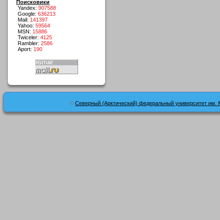
Поисковики
Yandex:
907588
Google:
636213
Mail:
141397
Yahoo:
59564
MSN:
15886
Twiceler:
4125
Rambler:
2586
Aport:
190
©
Северный (Арктический) федеральный университет им. 