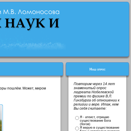
Наш опрос
Повторим через 14 лет
знаменитый опрос
воры пошлём. Может, миром
лауреата Нобелевской
премии по физике В.Л.
Гинзбурга об отношении к
религии и вере. Итак, кем
Вы себя считаете:
Я - атеист, отрицаю
существование Бога
(богов)
Я верую в существование