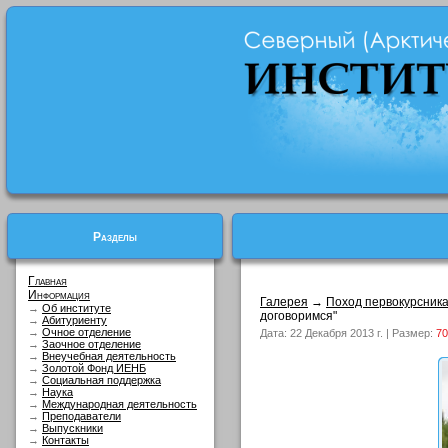
Разделы
Главная
Информация
Галерея
→
Поход первокурсник
→
Об институте
договоримся"
→
Абитуриенту
→
Очное отделение
Дата: 22 Декабря 2013 г. | Размер:
70
→
Заочное отделение
→
Внеучебная деятельность
→
Золотой Фонд ИЕНБ
→
Социальная поддержка
→
Наука
→
Международная деятельность
→
Преподаватели
→
Выпускники
→
Контакты