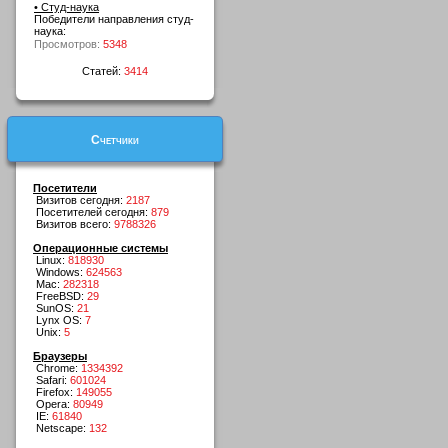
• Студ-наука
Победители направления студ-
наука:
Просмотров:
5348
Статей:
3414
Счетчики
Посетители
Визитов сегодня:
2187
Посетителей сегодня:
879
Визитов всего:
9788326
Операционные системы
Linux:
818930
Windows:
624563
Mac:
282318
FreeBSD:
29
SunOS:
21
Lynx OS:
7
Unix:
5
Браузеры
Chrome:
1334392
Safari:
601024
Firefox:
149055
Opera:
80949
IE:
61840
Netscape:
132