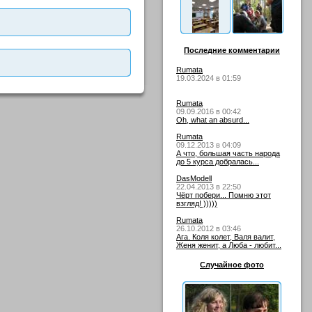
Последние комментарии
Rumata
19.03.2024 в 01:59
Rumata
09.09.2016 в 00:42
Oh, what an absurd...
Rumata
09.12.2013 в 04:09
А что, большая часть народа
до 5 курса добралась...
DasModell
22.04.2013 в 22:50
Чёрт побери... Помню этот
взгляд! )))))
Rumata
26.10.2012 в 03:46
Ага. Коля колет, Валя валит,
Женя женит, а Люба - любит...
Случайное фото