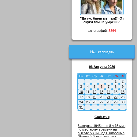
"Да уж, были мы там))) От
скуки там не умрёшь"
Фотографий:
3364
Наш календарь
06 Августа 2026
Пн
Вт
Ср
Чт
Пт
Сб
Вс
1
2
3
4
5
6
7
8
9
10
11
12
13
14
15
16
17
18
19
20
21
22
23
24
25
26
27
28
29
30
31
События
6 августа 1945 г – в 8 ч 15 мин
по местному времени на
высоте 580 м над г. Хиросима
(Япония) была взорвана