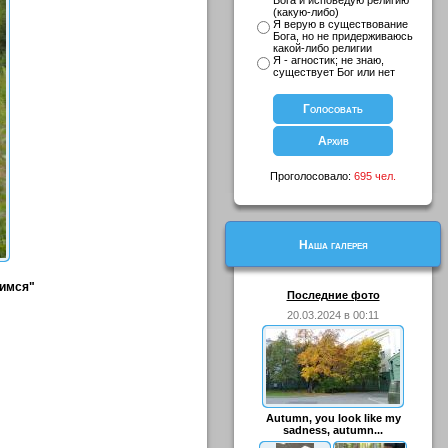
Бога и исповедую религию
(какую-либо)
Я верую в существование
Бога, но не придерживаюсь
какой-либо религии
Я - агностик; не знаю,
существует Бог или нет
Проголосовало:
695 чел.
Наша галерея
римся"
Последние фото
20.03.2024 в 00:11
Autumn, you look like my
sadness, autumn...