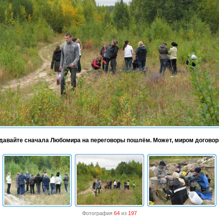
 давайте сначала Любомира на переговоры пошлём. Может, миром догово
Фотография
64
из
197