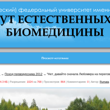
Просмотр фотографии
а
→
Поход первокурсника 2012
→ "Нет, давайте сначала Любомира на перего
4.3 КБ
| Разрешение:
1024
на
768
| Просмотров:
864
| Комментариев:
0
| Автор:
Rumata