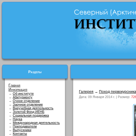
Разделы
Главная
Информация
Галерея
→
Поход первокурсник
→
Об институте
Дата: 09 Января 2014 г. | Размер:
72
→
Абитуриенту
→
Очное отделение
→
Заочное отделение
→
Внеучебная деятельность
→
Золотой Фонд ИЕНБ
→
Социальная поддержка
→
Наука
→
Международная деятельность
→
Преподаватели
→
Выпускники
→
Контакты