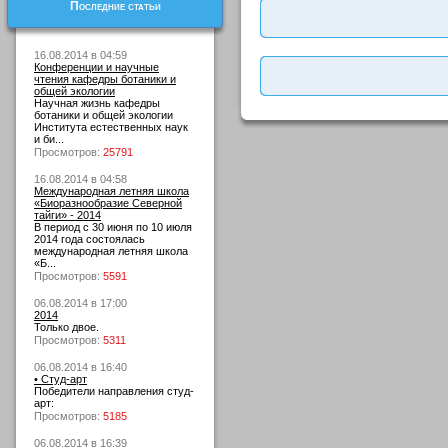
Последние статьи
16.08.2014 в 04:59
Конференции и научные
чтения кафедры ботаники и
общей экологии
Научная жизнь кафедры
ботаники и общей экологии
Института естественных наук
и би...
Просмотров:
25791
16.08.2014 в 04:58
Международная летняя школа
«Биоразнообразие Северной
тайги» - 2014
В период с 30 июня по 10 июля
2014 года состоялась
международная летняя школа
«Б...
Просмотров:
5591
06.08.2014 в 17:00
2014
Только двое.
Просмотров:
5311
06.08.2014 в 16:40
• Студ-арт
Победители направления студ-
арт:
Просмотров:
5185
06.08.2014 в 16:39