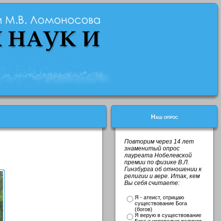
Наш опрос
Повторим через 14 лет
знаменитый опрос
лауреата Нобелевской
премии по физике В.Л.
Гинзбурга об отношении к
религии и вере. Итак, кем
Вы себя считаете:
Я - атеист, отрицаю
существование Бога
(богов)
Я верую в существование