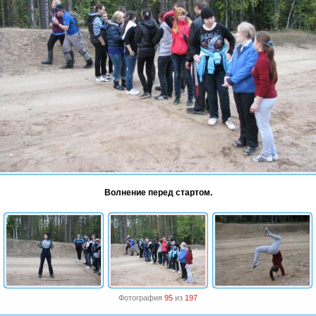
Волнение перед стартом.
Фотография
95
из
197