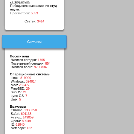
• Студ-наука
Победители направления студ-
наука:
Просмотров:
5353
Статей:
3414
Счетчики
Посетители
Визитов сегодня:
1755
Посетителей сегодня:
854
Визитов всего:
9790834
Операционные системы
Linux:
819090
Windows:
624914
Mac:
282477
FreeBSD:
29
SunOS:
21
Lynx OS:
7
Unix:
5
Браузеры
Chrome:
1335350
Safari:
601133
Firefox:
149059
Opera:
80949
IE:
61840
Netscape:
132