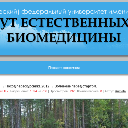
Просмотр фотографии
а
→
Поход первокурсника 2012
→ Волнение перед стартом.
6.6 КБ
| Разрешение:
1024
на
768
| Просмотров:
732
| Комментариев:
0
| Автор:
Rumata