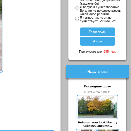
Бога и исповедую религию
(какую-либо)
Я верую в существование
Бога, но не придерживаюсь
какой-либо религии
Я - агностик; не знаю,
существует Бог или нет
Проголосовало:
695 чел.
Наша галерея
Последние фото
20.03.2024 в 00:11
Autumn, you look like my
sadness, autumn...