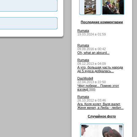
Последние комментарии
Rumata
19.03.2024 в 01:59
Rumata
09.09.2016 в 00:42
Oh, what an absurd...
Rumata
09.12.2013 в 04:09
А что, большая часть народа
до 5 курса добралась...
DasModell
22.04.2013 в 22:50
Чёрт побери... Помню этот
взгляд! )))))
Rumata
26.10.2012 в 03:46
Ага. Коля колет, Валя валит,
Женя женит, а Люба - любит...
Случайное фото