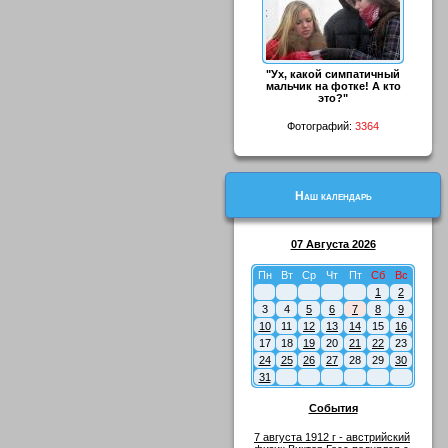
"Ух, какой симпатичный
мальчик на фотке! А кто
это?"
Фотографий:
3364
Наш календарь
07 Августа 2026
Пн
Вт
Ср
Чт
Пт
Сб
Вс
1
2
3
4
5
6
7
8
9
10
11
12
13
14
15
16
17
18
19
20
21
22
23
24
25
26
27
28
29
30
31
События
7 августа 1912 г - австрийский