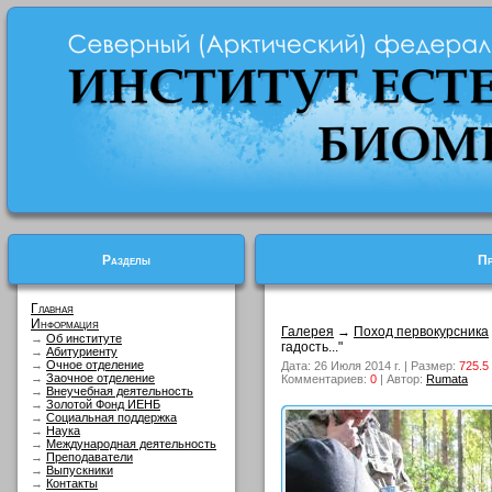
Разделы
Пр
Главная
Информация
Галерея
→
Поход первокурсника
→
Об институте
гадость..."
→
Абитуриенту
→
Очное отделение
Дата: 26 Июля 2014 г. | Размер:
725.5
→
Заочное отделение
Комментариев:
0
| Автор:
Rumata
→
Внеучебная деятельность
→
Золотой Фонд ИЕНБ
→
Социальная поддержка
→
Наука
→
Международная деятельность
→
Преподаватели
→
Выпускники
→
Контакты