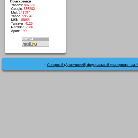
Поисковики
Yandex:
907536
Google:
636202
Mail:
141397
Yahoo:
59564
MSN:
15886
Twiceler:
4125
Rambler:
2586
Aport:
190
©
Северный (Арктический) федеральный университет им. 