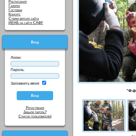
Расписания
Галерея
Гостевая
Конкурс
Старая версия сайта
ИЕНБ на сайте САФУ
Вход
Логин:
Пароль:
Запомнить меня:
"Ф-ф-
Регистрация
Забыли пароль?
Список пользователей