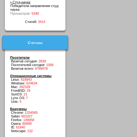
• Студ-наука
Победители направления студ-
наука:
Просмотров:
5348
Статей:
3414
Счетчики
Посетители
Визитов сегодня:
2839
Посетителей сегодня:
1006
Визитов всего:
9788978
Операционные системы
Linux:
818943
Windows:
624634
Mac:
282328
FreeBSD:
29
SunOS:
21
Lynx OS:
7
Unix:
5
Браузеры
Chrome:
1334565
Safari:
601027
Firefox:
149058
Opera:
80949
IE:
61840
Netscape:
132