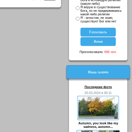
Бога и исповедую религию
(какую-либо)
Я верую в существование
Бога, но не придерживаюсь
какой-либо религии
Я - агностик; не знаю,
существует Бог или нет
Проголосовало:
695 чел.
Наша галерея
Последние фото
20.03.2024 в 00:11
Autumn, you look like my
sadness, autumn...