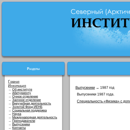
Разделы
Главная
Информация
Выпускники
→ 1987 год
→
Об институте
→
Абитуриенту
Выпускники 1987 года.
→
Очное отделение
→
Заочное отделение
Специальность «Физика» с доп
→
Внеучебная деятельность
→
Золотой Фонд ИЕНБ
→
Социальная поддержка
→
Наука
→
Международная деятельность
→
Преподаватели
→
Выпускники
→
Контакты