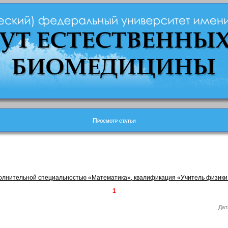
Просмотр статьи
олнительной специальностью «Математика», квалификация «Учитель физики
1
Дат