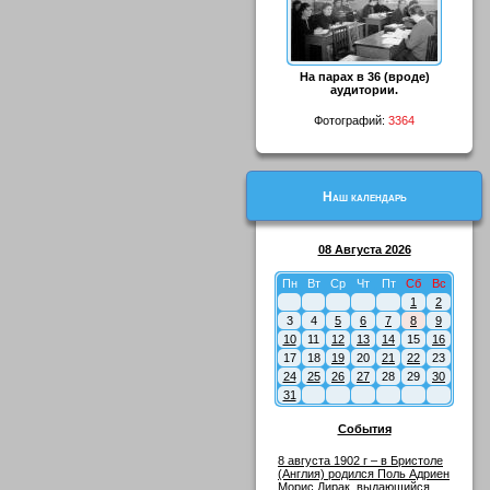
На парах в 36 (вроде)
аудитории.
Фотографий:
3364
Наш календарь
08 Августа 2026
Пн
Вт
Ср
Чт
Пт
Сб
Вс
1
2
3
4
5
6
7
8
9
10
11
12
13
14
15
16
17
18
19
20
21
22
23
24
25
26
27
28
29
30
31
События
8 августа 1902 г – в Бристоле
(Англия) родился Поль Адриен
Морис Дирак, выдающийся