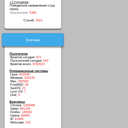
• Студ-наука
Победители направления студ-
наука:
Просмотров:
5356
Статей:
3414
Счетчики
Посетители
Визитов сегодня:
972
Посетителей сегодня:
563
Визитов всего:
9792023
Операционные системы
Linux:
819240
Windows:
625125
Mac:
282559
FreeBSD:
29
SunOS:
21
Lynx OS:
7
Unix:
5
Браузеры
Chrome:
1335985
Safari:
601209
Firefox:
149062
Opera:
80949
IE:
61840
Netscape:
132