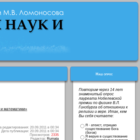
Наш опрос
Повторим через 14 лет
знаменитый опрос
лауреата Нобелевской
премии по физике В.Л.
Гинзбурга об отношении к
 и математики»
религии и вере. Итак, кем
Вы себя считаете:
Я - атеист, отрицаю
а редактирования: 20.09.2011 в 00:34
существование Бога
Дата публикации: 20.09.2011 в 00:34
(богов)
Просмотров:
2335
Я верую в существование
Редактор:
Rumata