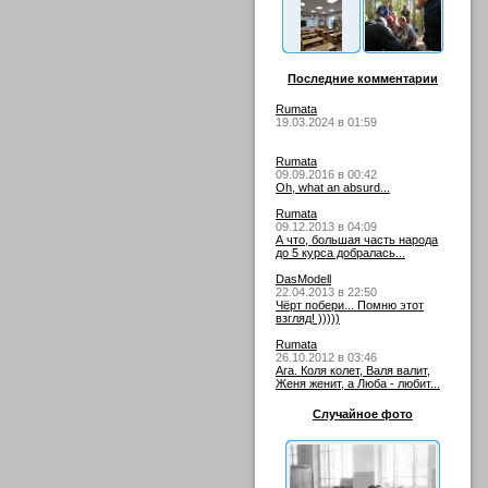
Последние комментарии
Rumata
19.03.2024 в 01:59
Rumata
09.09.2016 в 00:42
Oh, what an absurd...
Rumata
09.12.2013 в 04:09
А что, большая часть народа
до 5 курса добралась...
DasModell
22.04.2013 в 22:50
Чёрт побери... Помню этот
взгляд! )))))
Rumata
26.10.2012 в 03:46
Ага. Коля колет, Валя валит,
Женя женит, а Люба - любит...
Случайное фото