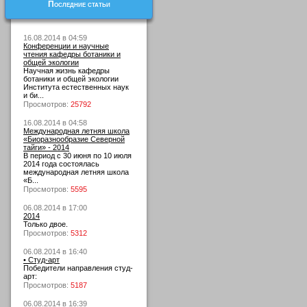
Последние статьи
16.08.2014 в 04:59
Конференции и научные
чтения кафедры ботаники и
общей экологии
Научная жизнь кафедры
ботаники и общей экологии
Института естественных наук
и би...
Просмотров:
25792
16.08.2014 в 04:58
Международная летняя школа
«Биоразнообразие Северной
тайги» - 2014
В период с 30 июня по 10 июля
2014 года состоялась
международная летняя школа
«Б...
Просмотров:
5595
06.08.2014 в 17:00
2014
Только двое.
Просмотров:
5312
06.08.2014 в 16:40
• Студ-арт
Победители направления студ-
арт:
Просмотров:
5187
06.08.2014 в 16:39