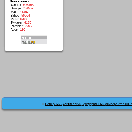
Поисковики
Yandex:
907853
Google:
636552
Mail:
141397
Yahoo:
59564
MSN:
15886
Twiceler:
4125
Rambler:
2586
Aport:
190
©
Северный (Арктический) федеральный университет им. 