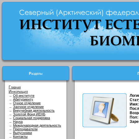
Разделы
Главная
Информация
Логи
→
Об институте
→
Абитуриенту
Стат
→
Очное отделение
Имя:
→
Заочное отделение
Посл
→
Внеучебная деятельность
Возр
→
Золотой Фонд ИЕНБ
Пол:
→
Социальная поддержка
Заре
→
Наука
→
Международная деятельность
→
Преподаватели
→
Выпускники
→
Контакты