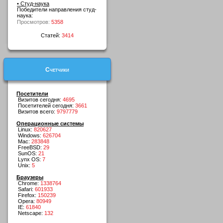
• Студ-наука
Победители направления студ-
наука:
Просмотров:
5358
Статей:
3414
Счетчики
Посетители
Визитов сегодня:
4695
Посетителей сегодня:
3661
Визитов всего:
9797779
Операционные системы
Linux:
820627
Windows:
626704
Mac:
283848
FreeBSD:
29
SunOS:
21
Lynx OS:
7
Unix:
5
Браузеры
Chrome:
1338764
Safari:
601933
Firefox:
150239
Opera:
80949
IE:
61840
Netscape:
132