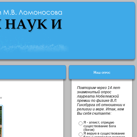
Наш опрос
Повторим через 14 лет
знаменитый опрос
лауреата Нобелевской
н
премии по физике В.Л.
Гинзбурга об отношении к
религии и вере. Итак, кем
Вы себя считаете:
Я - атеист, отрицаю
существование Бога
(богов)
Я верую в существование