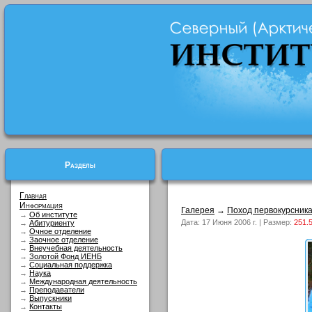
Разделы
Главная
Информация
Галерея
→
Поход первокурсник
→
Об институте
Дата: 17 Июня 2006 г. | Размер:
251.
→
Абитуриенту
→
Очное отделение
→
Заочное отделение
→
Внеучебная деятельность
→
Золотой Фонд ИЕНБ
→
Социальная поддержка
→
Наука
→
Международная деятельность
→
Преподаватели
→
Выпускники
→
Контакты