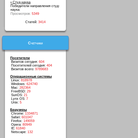
• Студ-наука
Победители направления студ-
наука:
Просмотров:
5349
Статей:
3414
Счетчики
Посетители
Визитов сегодня:
604
Посетителей сегодня:
404
Визитов всего:
9789683
Операционные системы
Linux:
818978
Windows:
624740
Mac:
282364
FreeBSD:
29
SunOS:
21
Lynx OS:
7
Unix:
5
Браузеры
Chrome:
1334871
Safari:
601047
Firefox:
149059
Opera:
80949
IE:
61840
Netscape:
132