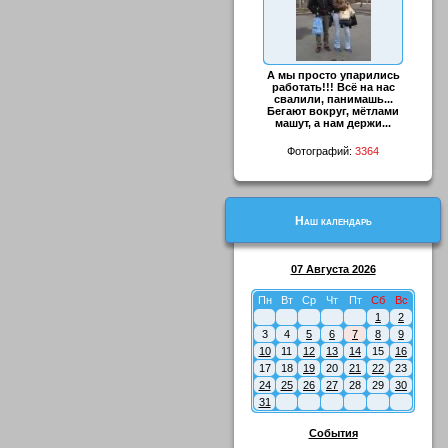
А мы просто упарились
работать!!! Всё на нас
свалили, панимашь...
Бегают вокруг, мётлами
машут, а нам держи...
Фотографий:
3364
Наш календарь
07 Августа 2026
Пн
Вт
Ср
Чт
Пт
Сб
Вс
1
2
3
4
5
6
7
8
9
10
11
12
13
14
15
16
17
18
19
20
21
22
23
24
25
26
27
28
29
30
31
События