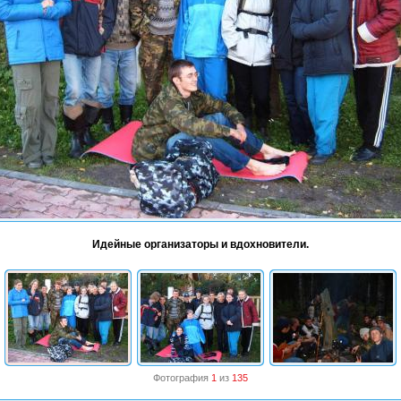
Идейные организаторы и вдохновители.
Фотография
1
из
135