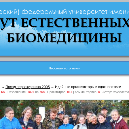
Просмотр фотографии
а
→
Поход первокурсника 2005
→ Идейные организаторы и вдохновители.
5 КБ
| Разрешение:
1024
на
768
| Просмотров:
814
| Комментариев:
0
| Автор:
неизвесте