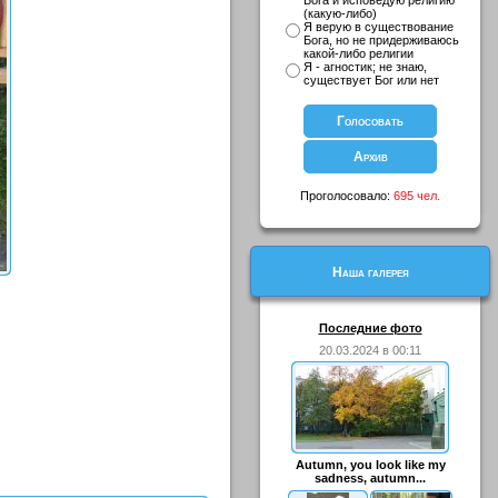
Бога и исповедую религию
(какую-либо)
Я верую в существование
Бога, но не придерживаюсь
какой-либо религии
Я - агностик; не знаю,
существует Бог или нет
Проголосовало:
695 чел.
Наша галерея
Последние фото
20.03.2024 в 00:11
Autumn, you look like my
sadness, autumn...