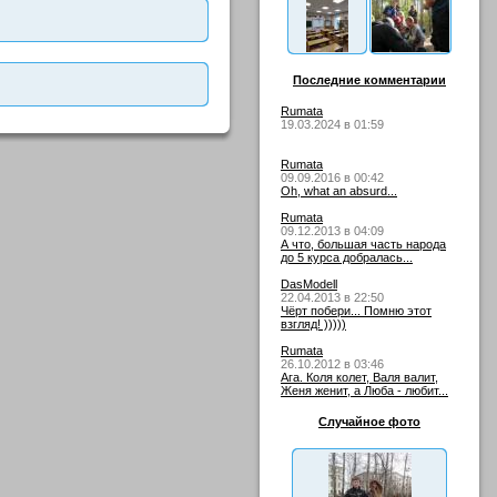
Последние комментарии
Rumata
19.03.2024 в 01:59
Rumata
09.09.2016 в 00:42
Oh, what an absurd...
Rumata
09.12.2013 в 04:09
А что, большая часть народа
до 5 курса добралась...
DasModell
22.04.2013 в 22:50
Чёрт побери... Помню этот
взгляд! )))))
Rumata
26.10.2012 в 03:46
Ага. Коля колет, Валя валит,
Женя женит, а Люба - любит...
Случайное фото