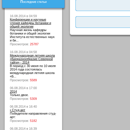
Последние статьи
16.08.2014 в 04:59
Конференции и научные
чтения кафедры ботаники и
общей экологии
Научная жизнь кафедры
ботаники и общей экологии
Института естественных наук
и би...
Просмотров:
25787
16.08.2014 в 04:58
Международная летняя школа
«Биоразнообразие Северной
тайги» - 2014
В период с 30 июня по 10 июля
2014 года состоялась
международная летняя школа
«Б...
Просмотров:
5589
06.08.2014 в 17:00
2014
Только двое.
Просмотров:
5309
06.08.2014 в 16:40
• Студ-арт
Победители направления студ-
арт:
Просмотров:
5182
06.08.2014 в 16:39