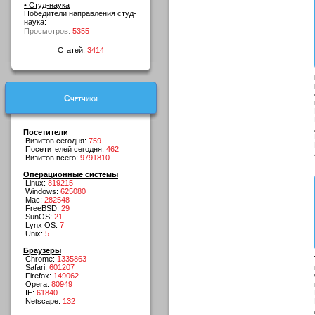
• Студ-наука
Победители направления студ-
наука:
Просмотров:
5355
Статей:
3414
Счетчики
Посетители
Визитов сегодня:
759
Посетителей сегодня:
462
Визитов всего:
9791810
Операционные системы
Linux:
819215
Windows:
625080
Mac:
282548
FreeBSD:
29
SunOS:
21
Lynx OS:
7
Unix:
5
Браузеры
Chrome:
1335863
Safari:
601207
Firefox:
149062
Opera:
80949
IE:
61840
Netscape:
132