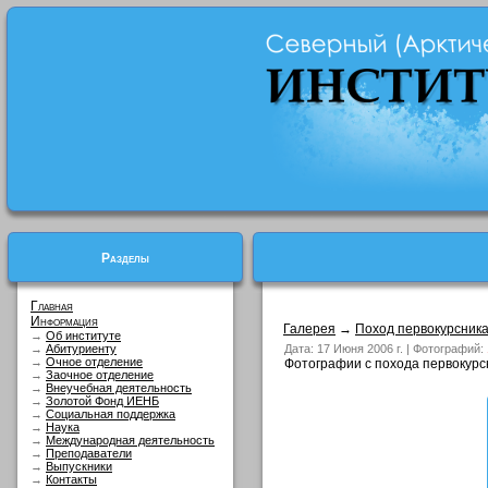
Разделы
Главная
Информация
Галерея
→
Поход первокурсник
→
Об институте
→
Абитуриенту
Дата: 17 Июня 2006 г. | Фотографий:
→
Очное отделение
Фотографии с похода первокурсн
→
Заочное отделение
→
Внеучебная деятельность
→
Золотой Фонд ИЕНБ
→
Социальная поддержка
→
Наука
→
Международная деятельность
→
Преподаватели
→
Выпускники
→
Контакты