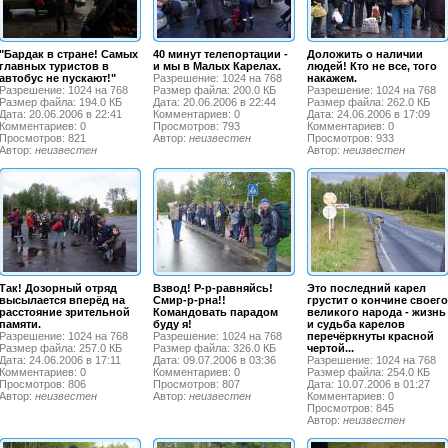
"Бардак в стране! Самых
40 минут телепортации -
Доложить о наличии
главных туристов в
и мы в Малых Карелах.
людей! Кто не все, того
автобус не пускают!"
Разрешение: 1024 на 768
накажем.
Разрешение: 1024 на 768
Размер файла: 200.0 КБ
Разрешение: 1024 на 768
Размер файла: 194.0 КБ
Дата: 20.06.2006 в 22:44
Размер файла: 262.0 КБ
Дата: 20.06.2006 в 22:41
Комментариев: 0
Дата: 24.06.2006 в 17:09
Комментариев: 0
Просмотров: 793
Комментариев: 0
Просмотров: 821
Автор:
неизвестен
Просмотров: 933
Автор:
неизвестен
Автор:
неизвестен
Так! Дозорный отряд
Взвод! Р-р-равняйсь!
Это последний карел
высылается вперёд на
Смир-р-рна!!
грустит о кончине своего
расстояние зрительной
Командовать парадом
великого народа - жизнь
памяти.
буду я!
и судьба карелов
Разрешение: 1024 на 768
Разрешение: 1024 на 768
перечёркнуты красной
Размер файла: 257.0 КБ
Размер файла: 326.0 КБ
чертой...
Дата: 24.06.2006 в 17:11
Дата: 09.07.2006 в 03:36
Разрешение: 1024 на 768
Комментариев: 0
Комментариев: 0
Размер файла: 254.0 КБ
Просмотров: 806
Просмотров: 807
Дата: 10.07.2006 в 01:27
Автор:
неизвестен
Автор:
неизвестен
Комментариев: 0
Просмотров: 845
Автор:
неизвестен