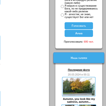
Бога и исповедую религию
(какую-либо)
Я верую в существование
Бога, но не придерживаюсь
какой-либо религии
Я - агностик; не знаю,
существует Бог или нет
Проголосовало:
695 чел.
Наша галерея
А
Последние фото
20.03.2024 в 00:11
Autumn, you look like my
sadness, autumn...