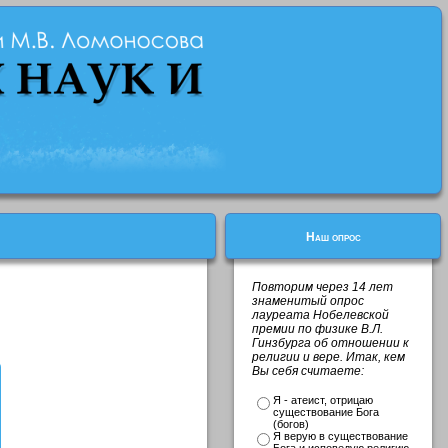
Наш опрос
Повторим через 14 лет
знаменитый опрос
лауреата Нобелевской
премии по физике В.Л.
Гинзбурга об отношении к
религии и вере. Итак, кем
Вы себя считаете:
Я - атеист, отрицаю
существование Бога
(богов)
Я верую в существование