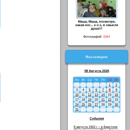
Маша, Маша, посмотри,
какая ног... э-э-э, в смысле
душа!!!
Фотографий:
3364
Наш календарь
08 Августа 2026
Пн
Вт
Ср
Чт
Пт
Сб
Вс
1
2
3
4
5
6
7
8
9
10
11
12
13
14
15
16
17
18
19
20
21
22
23
24
25
26
27
28
29
30
31
События
8 августа 1902 г – в Бристоле