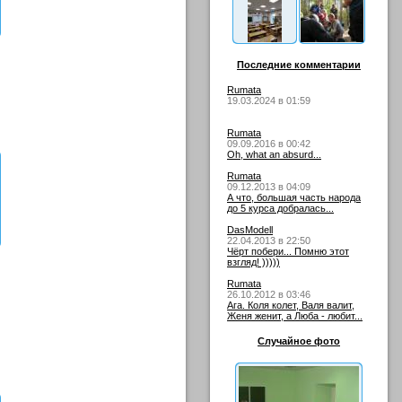
Последние комментарии
Rumata
19.03.2024 в 01:59
Rumata
09.09.2016 в 00:42
Oh, what an absurd...
Rumata
09.12.2013 в 04:09
А что, большая часть народа
до 5 курса добралась...
DasModell
22.04.2013 в 22:50
Чёрт побери... Помню этот
взгляд! )))))
Rumata
26.10.2012 в 03:46
Ага. Коля колет, Валя валит,
Женя женит, а Люба - любит...
Случайное фото