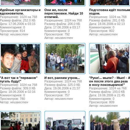
Идейные организаторы и
Они же, после
Подготовка идёт полным
вдохновители.
перестановки. Найди 10
ходом.
Разрешение: 1024 на 768
отличий.
Разрешение: 1024 на 768
Размер файла: 252.0 КБ
Разрешение: 1024 на 768
Размер файла: 281.0 КБ
Дата: 17.06.2006 в 03:15
Размер файла: 206.0 КБ
Дата: 18.06.2006 в 02:13
Комментариев: 0
Дата: 17.06.2006 в 03:17
Комментариев: 0
Просмотров: 814
Комментариев: 0
Просмотров: 802
Автор:
неизвестен
Просмотров: 792
Автор:
неизвестен
Автор:
неизвестен
"А вот так я "перваков"
И вот, ранним утром...
"Руки!... мыли? - Мыл! - 
пугать буду!"
Разрешение: 1024 на 768
он после этого два раза
Разрешение: 1024 на 768
Размер файла: 325.0 КБ
в носу поковырялся!"
Размер файла: 309.0 КБ
Дата: 19.06.2006 в 21:37
Разрешение: 1024 на 768
Дата: 18.06.2006 в 02:16
Комментариев: 0
Размер файла: 193.0 КБ
Комментариев: 0
Просмотров: 757
Дата: 19.06.2006 в 21:45
Просмотров: 780
Автор:
неизвестен
Комментариев: 0
Автор:
неизвестен
Просмотров: 809
Автор:
неизвестен