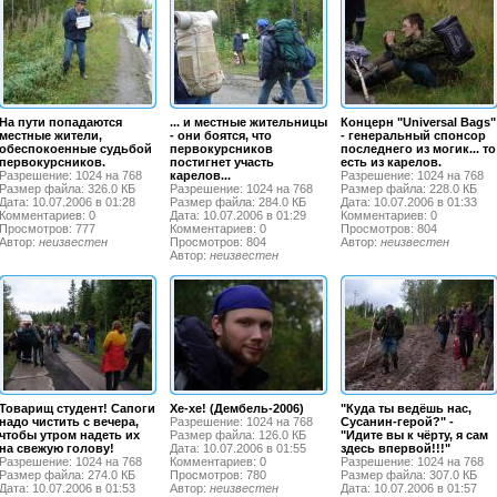
На пути попадаются
... и местные жительницы
Концерн "Universal Bags"
местные жители,
- они боятся, что
- генеральный спонсор
обеспокоенные судьбой
первокурсников
последнего из могик... то
первокурсников.
постигнет участь
есть из карелов.
Разрешение: 1024 на 768
карелов...
Разрешение: 1024 на 768
Размер файла: 326.0 КБ
Разрешение: 1024 на 768
Размер файла: 228.0 КБ
Дата: 10.07.2006 в 01:28
Размер файла: 284.0 КБ
Дата: 10.07.2006 в 01:33
Комментариев: 0
Дата: 10.07.2006 в 01:29
Комментариев: 0
Просмотров: 777
Комментариев: 0
Просмотров: 804
Автор:
неизвестен
Просмотров: 804
Автор:
неизвестен
Автор:
неизвестен
Товарищ студент! Сапоги
Хе-хе! (Дембель-2006)
"Куда ты ведёшь нас,
надо чистить с вечера,
Разрешение: 1024 на 768
Сусанин-герой?" -
чтобы утром надеть их
Размер файла: 126.0 КБ
"Идите вы к чёрту, я сам
на свежую голову!
Дата: 10.07.2006 в 01:55
здесь впервой!!!"
Разрешение: 1024 на 768
Комментариев: 0
Разрешение: 1024 на 768
Размер файла: 274.0 КБ
Просмотров: 780
Размер файла: 307.0 КБ
Дата: 10.07.2006 в 01:53
Автор:
неизвестен
Дата: 10.07.2006 в 01:57