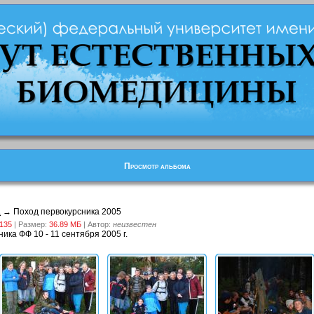
Просмотр альбома
а
→ Поход первокурсника 2005
135
| Размер:
36.89 MБ
| Автор:
неизвестен
ика ФФ 10 - 11 сентября 2005 г.