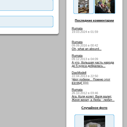
Последние комментарии
Rumata
19.03.2024 в 01:59
Rumata
09.09.2016 в 00:42
Oh, what an absurd...
Rumata
09.12.2013 в 04:09
А что, большая часть народа
до 5 курса добралась...
DasModell
22.04.2013 в 22:50
Чёрт побери... Помню этот
взгляд! )))))
Rumata
26.10.2012 в 03:46
Ага. Коля колет, Валя валит,
Женя женит, а Люба - любит...
Случайное фото