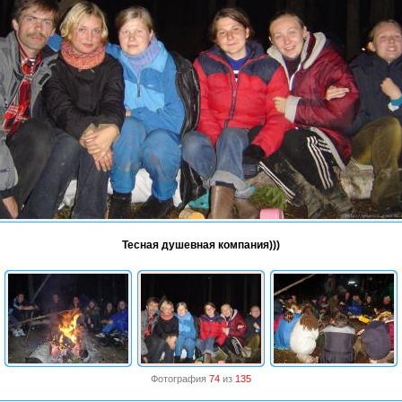
Тесная душевная компания)))
Фотография
74
из
135