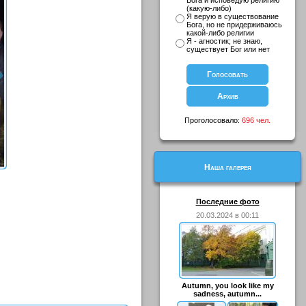
Бога и исповедую религию
(какую-либо)
Я верую в существование
Бога, но не придерживаюсь
какой-либо религии
Я - агностик; не знаю,
существует Бог или нет
Проголосовало:
696 чел.
Наша галерея
Последние фото
20.03.2024 в 00:11
Autumn, you look like my
sadness, autumn...