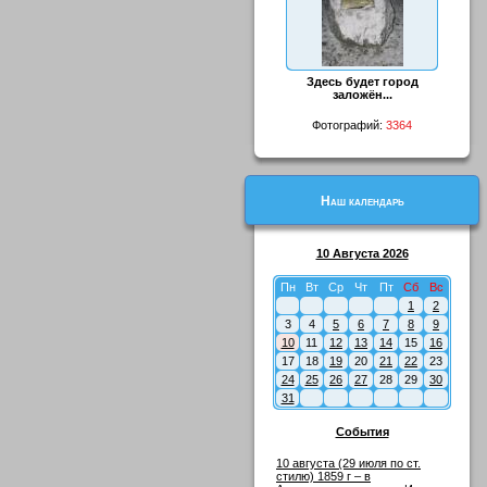
Здесь будет город
заложён...
Фотографий:
3364
Наш календарь
10 Августа 2026
Пн
Вт
Ср
Чт
Пт
Сб
Вс
1
2
3
4
5
6
7
8
9
10
11
12
13
14
15
16
17
18
19
20
21
22
23
24
25
26
27
28
29
30
31
События
10 августа (29 июля по ст.
стилю) 1859 г – в