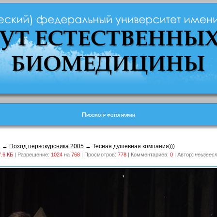
Просмотр фотографии
а
→
Поход первокурсника 2005
→ Тесная душевная компания)))
7.6 КБ
| Разрешение:
1024
на
768
| Просмотров:
778
| Комментариев:
0
| Автор:
неизвес