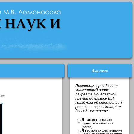
Наш опрос
Повторим через 14 лет
знаменитый опрос
лауреата Нобелевской
тен
премии по физике В.Л.
Гинзбурга об отношении к
религии и вере. Итак, кем
Вы себя считаете:
Я - атеист, отрицаю
существование Бога
(богов)
Я верую в существование