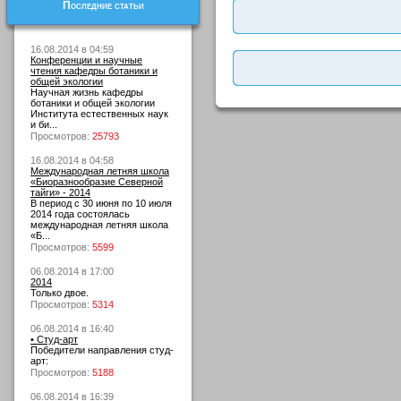
Последние статьи
16.08.2014 в 04:59
Конференции и научные
чтения кафедры ботаники и
общей экологии
Научная жизнь кафедры
ботаники и общей экологии
Института естественных наук
и би...
Просмотров:
25793
16.08.2014 в 04:58
Международная летняя школа
«Биоразнообразие Северной
тайги» - 2014
В период с 30 июня по 10 июля
2014 года состоялась
международная летняя школа
«Б...
Просмотров:
5599
06.08.2014 в 17:00
2014
Только двое.
Просмотров:
5314
06.08.2014 в 16:40
• Студ-арт
Победители направления студ-
арт:
Просмотров:
5188
06.08.2014 в 16:39