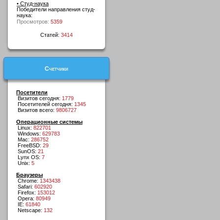
• Студ-наука
Победители направления студ-
наука:
Просмотров:
5359
Статей:
3414
Счетчики
Посетители
Визитов сегодня:
1779
Посетителей сегодня:
1345
Визитов всего:
9806727
Операционные системы
Linux:
822701
Windows:
629783
Mac:
286752
FreeBSD:
29
SunOS:
21
Lynx OS:
7
Unix:
5
Браузеры
Chrome:
1343438
Safari:
602920
Firefox:
153012
Opera:
80949
IE:
61840
Netscape:
132