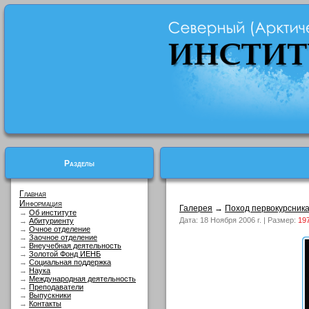
Разделы
Главная
Информация
Галерея
→
Поход первокурсник
→
Об институте
Дата: 18 Ноября 2006 г. | Размер:
19
→
Абитуриенту
→
Очное отделение
→
Заочное отделение
→
Внеучебная деятельность
→
Золотой Фонд ИЕНБ
→
Социальная поддержка
→
Наука
→
Международная деятельность
→
Преподаватели
→
Выпускники
→
Контакты