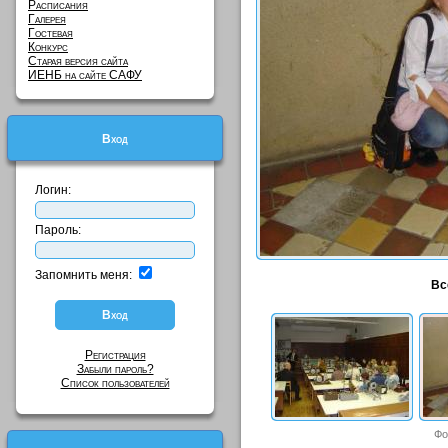
Расписания
Галерея
Гостевая
Конкурс
Старая версия сайта
ИЕНБ на сайте САФУ
Вход
Логин:
Пароль:
Запомнить меня:
Вс
Регистрация
Забыли пароль?
Список пользователей
Фо