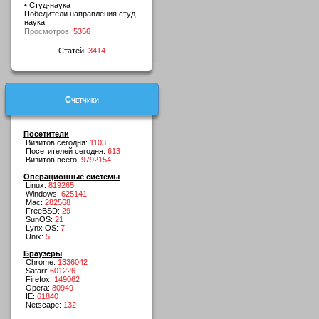
• Студ-наука
Победители направления студ-
наука:
Просмотров:
5356
Статей:
3414
Счетчики
Посетители
Визитов сегодня:
1103
Посетителей сегодня:
613
Визитов всего:
9792154
Операционные системы
Linux:
819265
Windows:
625141
Mac:
282568
FreeBSD:
29
SunOS:
21
Lynx OS:
7
Unix:
5
Браузеры
Chrome:
1336042
Safari:
601226
Firefox:
149062
Opera:
80949
IE:
61840
Netscape:
132