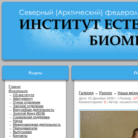
Разделы
Пр
Главная
Информация
Галерея
→
Разное
→
Наша жизн
→
Об институте
Дата: 03 Декабря 2006 г. | Размер:
17
→
Абитуриенту
Комментариев:
0
| Автор:
неизвесте
→
Очное отделение
→
Заочное отделение
→
Внеучебная деятельность
→
Золотой Фонд ИЕНБ
→
Социальная поддержка
→
Наука
→
Международная деятельность
→
Преподаватели
→
Выпускники
→
Контакты