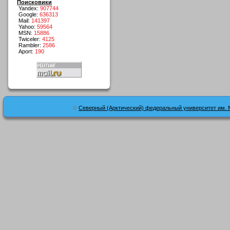
Поисковики
Yandex:
907744
Google:
636313
Mail:
141397
Yahoo:
59564
MSN:
15886
Twiceler:
4125
Rambler:
2586
Aport:
190
©
Северный (Арктический) федеральный университет им. 