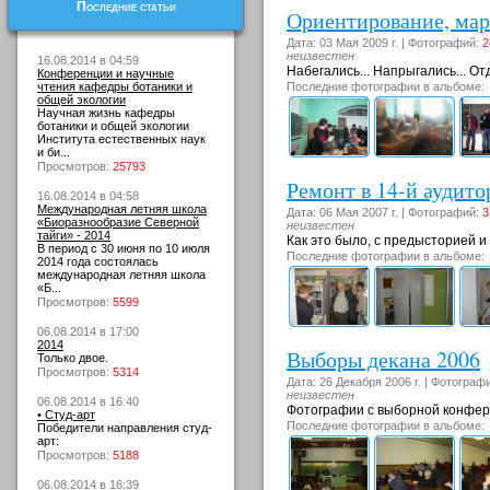
Последние статьи
Ориентирование, мар
Дата: 03 Мая 2009 г. | Фотографий:
2
неизвестен
16.08.2014 в 04:59
Набегались... Напрыгались... От
Конференции и научные
чтения кафедры ботаники и
Последние фотографии в альбоме:
общей экологии
Научная жизнь кафедры
ботаники и общей экологии
Института естественных наук
и би...
Просмотров:
25793
Ремонт в 14-й аудито
16.08.2014 в 04:58
Международная летняя школа
Дата: 06 Мая 2007 г. | Фотографий:
3
«Биоразнообразие Северной
неизвестен
тайги» - 2014
Как это было, с предысторией и
В период с 30 июня по 10 июля
Последние фотографии в альбоме:
2014 года состоялась
международная летняя школа
«Б...
Просмотров:
5599
06.08.2014 в 17:00
2014
Выборы декана 2006
Только двое.
Просмотров:
5314
Дата: 26 Декабря 2006 г. | Фотограф
неизвестен
06.08.2014 в 16:40
Фотографии с выборной конфере
• Студ-арт
Последние фотографии в альбоме:
Победители направления студ-
арт:
Просмотров:
5188
06.08.2014 в 16:39