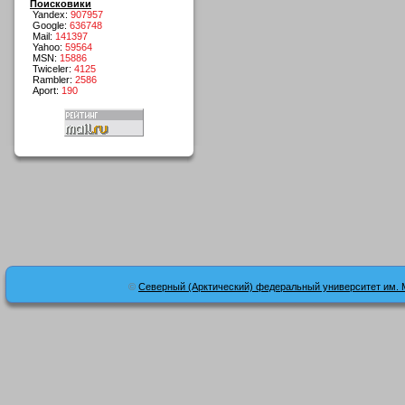
Поисковики
Yandex:
907957
Google:
636748
Mail:
141397
Yahoo:
59564
MSN:
15886
Twiceler:
4125
Rambler:
2586
Aport:
190
©
Северный (Арктический) федеральный университет им. 