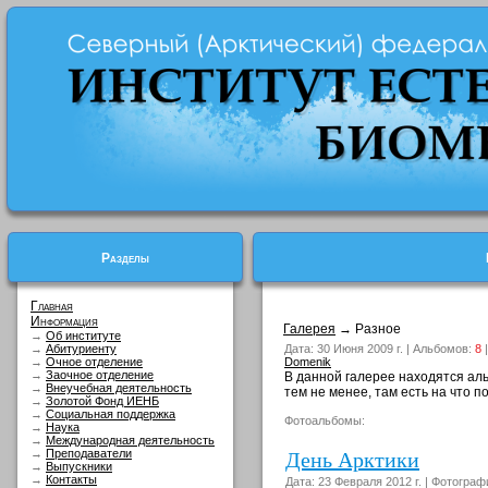
Разделы
Главная
Информация
Галерея
→ Разное
→
Об институте
→
Абитуриенту
Дата: 30 Июня 2009 г. | Альбомов:
8
|
→
Очное отделение
Domenik
→
Заочное отделение
В данной галерее находятся аль
→
Внеучебная деятельность
тем не менее, там есть на что по
→
Золотой Фонд ИЕНБ
→
Социальная поддержка
Фотоальбомы:
→
Наука
→
Международная деятельность
День Арктики
→
Преподаватели
→
Выпускники
→
Контакты
Дата: 23 Февраля 2012 г. | Фотогра