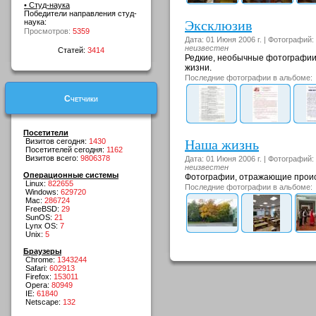
• Студ-наука
Победители направления студ-
Эксклюзив
наука:
Просмотров:
5359
Дата: 01 Июня 2006 г. | Фотографий:
неизвестен
Статей:
3414
Редкие, необычные фотографии,
жизни.
Последние фотографии в альбоме:
Счетчики
Посетители
Наша жизнь
Визитов сегодня:
1430
Посетителей сегодня:
1162
Визитов всего:
9806378
Дата: 01 Июня 2006 г. | Фотографий:
неизвестен
Операционные системы
Фотографии, отражающие проис
Linux:
822655
Последние фотографии в альбоме:
Windows:
629720
Mac:
286724
FreeBSD:
29
SunOS:
21
Lynx OS:
7
Unix:
5
Браузеры
Chrome:
1343244
Safari:
602913
Firefox:
153011
Opera:
80949
IE:
61840
Netscape:
132