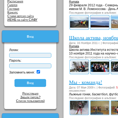
Расписания
Rumata
Галерея
29 февраля 2012 года - Северн
Гостевая
имени М. В. Ломоносова - День А
Конкурс
Последние фотографии в альбоме:
Старая версия сайта
ИЕНБ на сайте САФУ
Школа актива, ноябрь
Вход
Дата: 16 Ноября 2011 г. | Фотографи
Rumata
Школа актива Института естест
Логин:
10 ноября 2011 года на научно
Последние фотографии в альбоме:
Пароль:
Запомнить меня:
Мы - команда!
Дата: 07 Мая 2009 г. | Фотографий:
5
неизвестен
Регистрация
Лыжные гонки, баскетбол, футбол
Забыли пароль?
Последние фотографии в альбоме:
Список пользователей