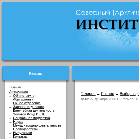
Разделы
Главная
Информация
Галерея
→
Разное
→
Выборы де
→
Об институте
Дата: 27 Декабря 2006 г. | Размер:
11
→
Абитуриенту
→
Очное отделение
→
Заочное отделение
→
Внеучебная деятельность
→
Золотой Фонд ИЕНБ
→
Социальная поддержка
→
Наука
→
Международная деятельность
→
Преподаватели
→
Выпускники
→
Контакты