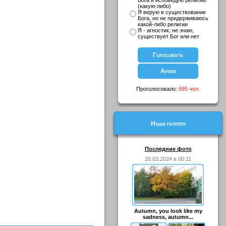
Бога и исповедую религию
(какую-либо)
Я верую в существование
Бога, но не придерживаюсь
какой-либо религии
Я - агностик; не знаю,
существует Бог или нет
Проголосовало:
695 чел.
Наша галерея
Последние фото
20.03.2024 в 00:11
Autumn, you look like my
sadness, autumn...