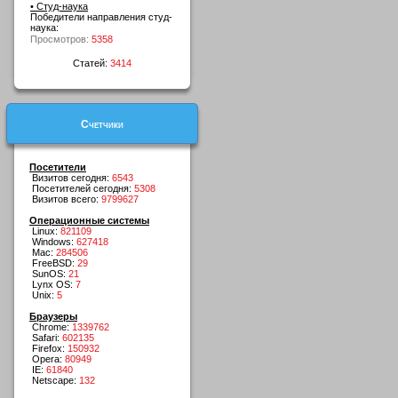
• Студ-наука
Победители направления студ-
наука:
Просмотров:
5358
Статей:
3414
Счетчики
Посетители
Визитов сегодня:
6543
Посетителей сегодня:
5308
Визитов всего:
9799627
Операционные системы
Linux:
821109
Windows:
627418
Mac:
284506
FreeBSD:
29
SunOS:
21
Lynx OS:
7
Unix:
5
Браузеры
Chrome:
1339762
Safari:
602135
Firefox:
150932
Opera:
80949
IE:
61840
Netscape:
132