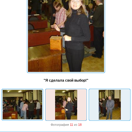
"Я сделала свой выбор!"
Фотография
11
из
18