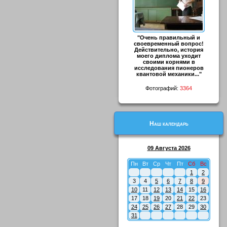
"Очень правильный и
своевременный вопрос!
Действительно, история
моего диплома уходит
своими корнями в
исследования пионеров
квантовой механики..."
Фотографий:
3364
Наш календарь
09 Августа 2026
Пн
Вт
Ср
Чт
Пт
Сб
Вс
1
2
3
4
5
6
7
8
9
10
11
12
13
14
15
16
17
18
19
20
21
22
23
24
25
26
27
28
29
30
31