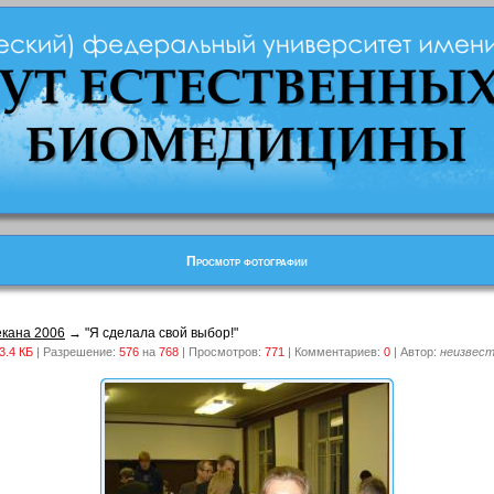
Просмотр фотографии
кана 2006
→ "Я сделала свой выбор!"
3.4 КБ
| Разрешение:
576
на
768
| Просмотров:
771
| Комментариев:
0
| Автор:
неизвес