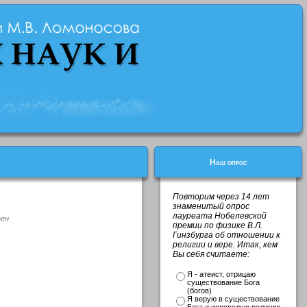
Наш опрос
Повторим через 14 лет
знаменитый опрос
лауреата Нобелевской
тен
премии по физике В.Л.
Гинзбурга об отношении к
религии и вере. Итак, кем
Вы себя считаете:
Я - атеист, отрицаю
существование Бога
(богов)
Я верую в существование