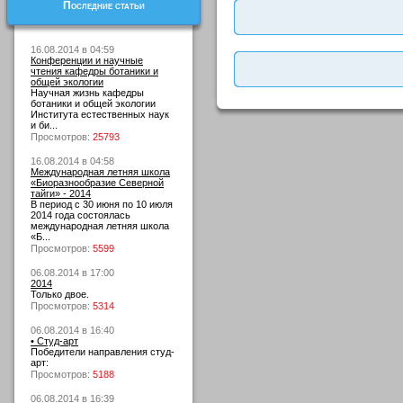
Последние статьи
16.08.2014 в 04:59
Конференции и научные
чтения кафедры ботаники и
общей экологии
Научная жизнь кафедры
ботаники и общей экологии
Института естественных наук
и би...
Просмотров:
25793
16.08.2014 в 04:58
Международная летняя школа
«Биоразнообразие Северной
тайги» - 2014
В период с 30 июня по 10 июля
2014 года состоялась
международная летняя школа
«Б...
Просмотров:
5599
06.08.2014 в 17:00
2014
Только двое.
Просмотров:
5314
06.08.2014 в 16:40
• Студ-арт
Победители направления студ-
арт:
Просмотров:
5188
06.08.2014 в 16:39