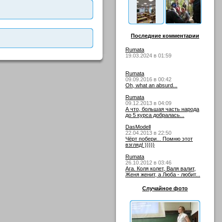
Последние комментарии
Rumata
19.03.2024 в 01:59
Rumata
09.09.2016 в 00:42
Oh, what an absurd...
Rumata
09.12.2013 в 04:09
А что, большая часть народа
до 5 курса добралась...
DasModell
22.04.2013 в 22:50
Чёрт побери... Помню этот
взгляд! )))))
Rumata
26.10.2012 в 03:46
Ага. Коля колет, Валя валит,
Женя женит, а Люба - любит...
Случайное фото