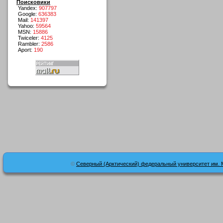
Поисковики
Yandex:
907797
Google:
636383
Mail:
141397
Yahoo:
59564
MSN:
15886
Twiceler:
4125
Rambler:
2586
Aport:
190
©
Северный (Арктический) федеральный университет им. 