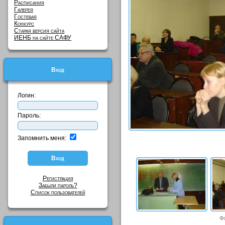
Расписания
Галерея
Гостевая
Конкурс
Старая версия сайта
ИЕНБ на сайте САФУ
Вход
Логин:
Пароль:
Запомнить меня:
Регистрация
Забыли пароль?
Список пользователей
Ф