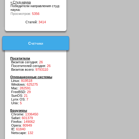
• Студ-наука
Победители направления студ-
наука:
Просмотров:
5356
Статей:
3414
Счетчики
Посетители
Визитов сегодня:
26
Посетителей сегодня:
26
Визитов всего:
9793110
Операционные системы
Linux:
819518
Windows:
625275
Mac:
282591
FreeBSD:
29
SunOS:
21
Lynx OS:
7
Unix:
5
Браузеры
Chrome:
1336450
Safari:
601379
Firefox:
149062
Opera:
80949
IE:
61840
Netscape:
132