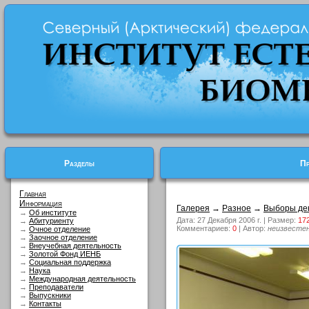
Разделы
Пр
Главная
Информация
Галерея
→
Разное
→
Выборы де
→
Об институте
Дата: 27 Декабря 2006 г. | Размер:
17
→
Абитуриенту
Комментариев:
0
| Автор:
неизвесте
→
Очное отделение
→
Заочное отделение
→
Внеучебная деятельность
→
Золотой Фонд ИЕНБ
→
Социальная поддержка
→
Наука
→
Международная деятельность
→
Преподаватели
→
Выпускники
→
Контакты