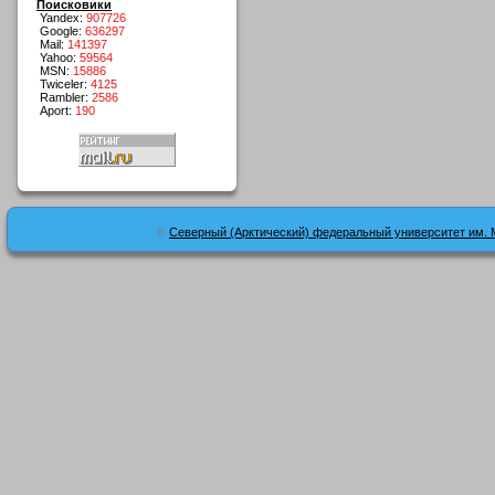
Поисковики
Yandex:
907726
Google:
636297
Mail:
141397
Yahoo:
59564
MSN:
15886
Twiceler:
4125
Rambler:
2586
Aport:
190
©
Северный (Арктический) федеральный университет им. 