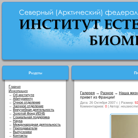
Разделы
Пр
Главная
Информация
Галерея
→
Разное
→
Наша жиз
→
Об институте
привет из Франции!
→
Абитуриенту
→
Очное отделение
Дата: 26 Октября 2007 г. | Размер:
92
→
Заочное отделение
Комментариев:
0
| Автор:
неизвесте
→
Внеучебная деятельность
→
Золотой Фонд ИЕНБ
→
Социальная поддержка
→
Наука
→
Международная деятельность
→
Преподаватели
→
Выпускники
→
Контакты