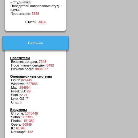
• Студ-наука
Победители направления студ-
наука:
Просмотров:
5358
Статей:
3414
Счетчики
Посетители
Визитов сегодня:
7943
Посетителей сегодня:
6492
Визитов всего:
9801027
Операционные системы
Linux:
821445
Windows:
627883
Mac:
284964
FreeBSD:
29
SunOS:
21
Lynx OS:
7
Unix:
5
Браузеры
Chrome:
1340448
Safari:
602305
Firefox:
151382
Opera:
80949
IE:
61840
Netscape:
132