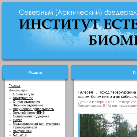
Разделы
Пр
Главная
Информация
Галерея
→
Поход первокурсника
→
Об институте
шагом, бегом никто и не собирался
→
Абитуриенту
→
Очное отделение
Дата: 08 Ноября 2007 г. | Размер:
235
→
Заочное отделение
Комментариев:
0
| Автор:
неизвесте
→
Внеучебная деятельность
→
Золотой Фонд ИЕНБ
→
Социальная поддержка
→
Наука
→
Международная деятельность
→
Преподаватели
→
Выпускники
→
Контакты