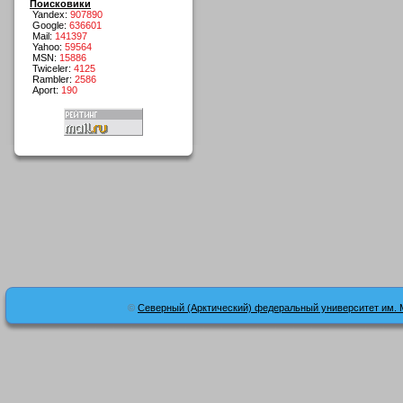
Поисковики
Yandex:
907890
Google:
636601
Mail:
141397
Yahoo:
59564
MSN:
15886
Twiceler:
4125
Rambler:
2586
Aport:
190
©
Северный (Арктический) федеральный университет им. 