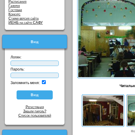
Расписания
Галерея
Гостевая
Конкурс
Старая версия сайта
ИЕНБ на сайте САФУ
Вход
Логин:
Пароль:
Запомнить меня:
Читальны
Регистрация
Забыли пароль?
Список пользователей
Фо