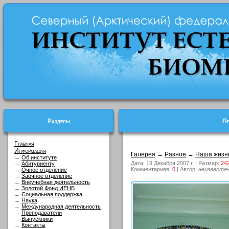
Разделы
Пр
Главная
Информация
Галерея
→
Разное
→
Наша жизн
→
Об институте
Дата: 19 Декабря 2007 г. | Размер:
24
→
Абитуриенту
Комментариев:
0
| Автор:
неизвесте
→
Очное отделение
→
Заочное отделение
→
Внеучебная деятельность
→
Золотой Фонд ИЕНБ
→
Социальная поддержка
→
Наука
→
Международная деятельность
→
Преподаватели
→
Выпускники
→
Контакты