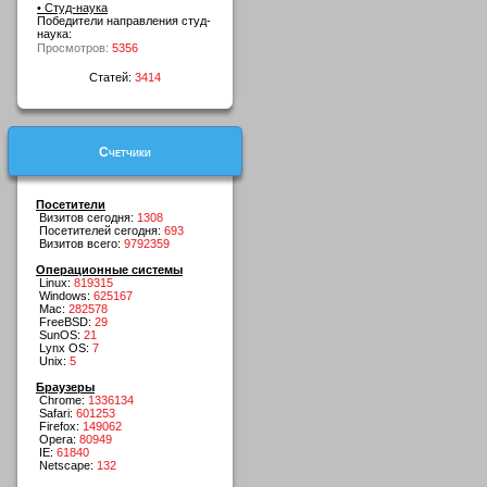
• Студ-наука
Победители направления студ-
наука:
Просмотров:
5356
Статей:
3414
Счетчики
Посетители
Визитов сегодня:
1308
Посетителей сегодня:
693
Визитов всего:
9792359
Операционные системы
Linux:
819315
Windows:
625167
Mac:
282578
FreeBSD:
29
SunOS:
21
Lynx OS:
7
Unix:
5
Браузеры
Chrome:
1336134
Safari:
601253
Firefox:
149062
Opera:
80949
IE:
61840
Netscape:
132