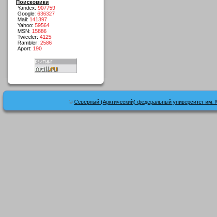
Поисковики
Yandex:
907759
Google:
636327
Mail:
141397
Yahoo:
59564
MSN:
15886
Twiceler:
4125
Rambler:
2586
Aport:
190
©
Северный (Арктический) федеральный университет им. 