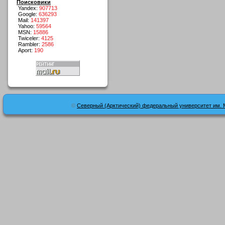
Поисковики
Yandex:
907713
Google:
636293
Mail:
141397
Yahoo:
59564
MSN:
15886
Twiceler:
4125
Rambler:
2586
Aport:
190
©
Северный (Арктический) федеральный университет им. 