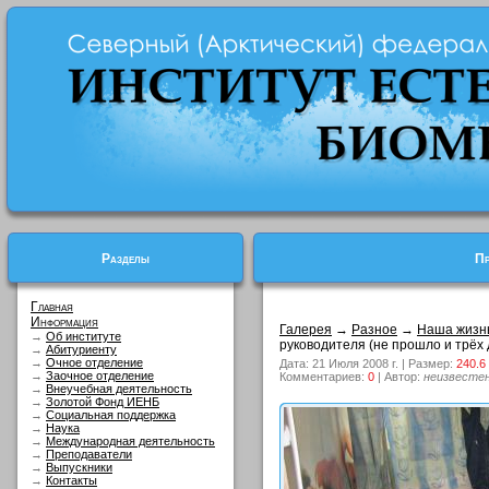
Разделы
Пр
Главная
Информация
Галерея
→
Разное
→
Наша жизн
→
Об институте
руководителя (не прошло и трёх д
→
Абитуриенту
→
Очное отделение
Дата: 21 Июля 2008 г. | Размер:
240.6
→
Заочное отделение
Комментариев:
0
| Автор:
неизвесте
→
Внеучебная деятельность
→
Золотой Фонд ИЕНБ
→
Социальная поддержка
→
Наука
→
Международная деятельность
→
Преподаватели
→
Выпускники
→
Контакты