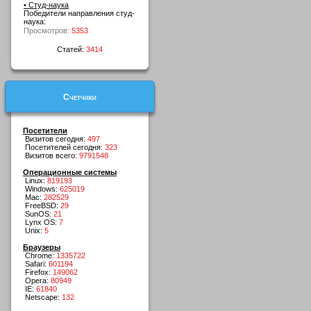
• Студ-наука
Победители направления студ-
наука:
Просмотров:
5353
Статей:
3414
Счетчики
Посетители
Визитов сегодня:
497
Посетителей сегодня:
323
Визитов всего:
9791548
Операционные системы
Linux:
819193
Windows:
625019
Mac:
282529
FreeBSD:
29
SunOS:
21
Lynx OS:
7
Unix:
5
Браузеры
Chrome:
1335722
Safari:
601194
Firefox:
149062
Opera:
80949
IE:
61840
Netscape:
132