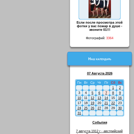
Если после просмотра этой
фотки у вас пожар в душе -
звоните 01!!!
Фотографий:
3364
Наш календарь
07 Августа 2026
Пн
Вт
Ср
Чт
Пт
Сб
Вс
1
2
3
4
5
6
7
8
9
10
11
12
13
14
15
16
17
18
19
20
21
22
23
24
25
26
27
28
29
30
31
События
7 августа 1912 г - австрийский