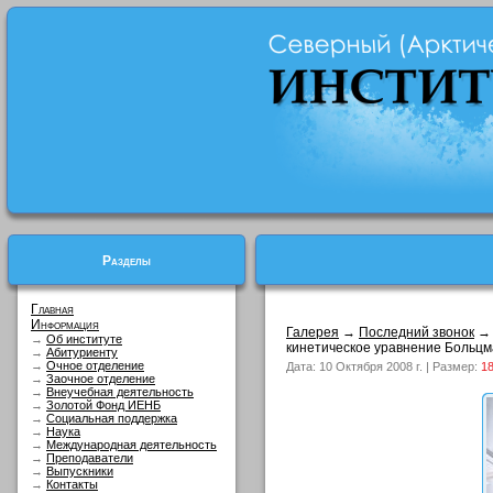
Разделы
Главная
Информация
Галерея
→
Последний звонок
→
Об институте
кинетическое уравнение Больцма
→
Абитуриенту
→
Очное отделение
Дата: 10 Октября 2008 г. | Размер:
18
→
Заочное отделение
→
Внеучебная деятельность
→
Золотой Фонд ИЕНБ
→
Социальная поддержка
→
Наука
→
Международная деятельность
→
Преподаватели
→
Выпускники
→
Контакты