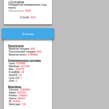
• Студ-наука
Победители направления студ-
наука:
Просмотров:
5349
Статей:
3414
Счетчики
Посетители
Визитов сегодня:
806
Посетителей сегодня:
488
Визитов всего:
9789885
Операционные системы
Linux:
818986
Windows:
624780
Mac:
282379
FreeBSD:
29
SunOS:
21
Lynx OS:
7
Unix:
5
Браузеры
Chrome:
1334949
Safari:
601055
Firefox:
149059
Opera:
80949
IE:
61840
Netscape:
132