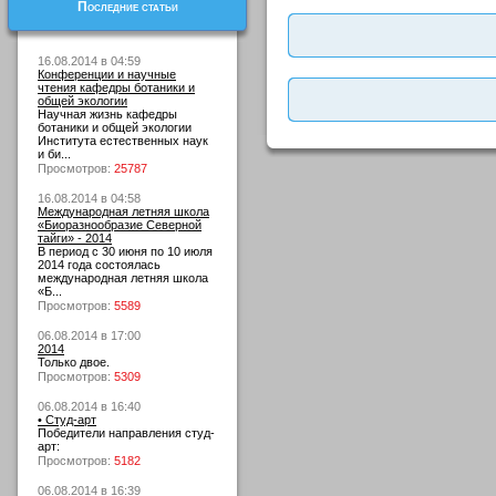
Последние статьи
16.08.2014 в 04:59
Конференции и научные
чтения кафедры ботаники и
общей экологии
Научная жизнь кафедры
ботаники и общей экологии
Института естественных наук
и би...
Просмотров:
25787
16.08.2014 в 04:58
Международная летняя школа
«Биоразнообразие Северной
тайги» - 2014
В период с 30 июня по 10 июля
2014 года состоялась
международная летняя школа
«Б...
Просмотров:
5589
06.08.2014 в 17:00
2014
Только двое.
Просмотров:
5309
06.08.2014 в 16:40
• Студ-арт
Победители направления студ-
арт:
Просмотров:
5182
06.08.2014 в 16:39