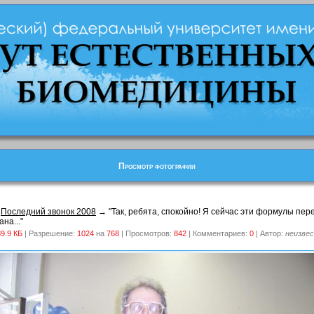
Просмотр фотографии
→
Последний звонок 2008
→ "Так, ребята, спокойно! Я сейчас эти формулы пере
на..."
9.9 КБ
| Разрешение:
1024
на
768
| Просмотров:
842
| Комментариев:
0
| Автор:
неизве