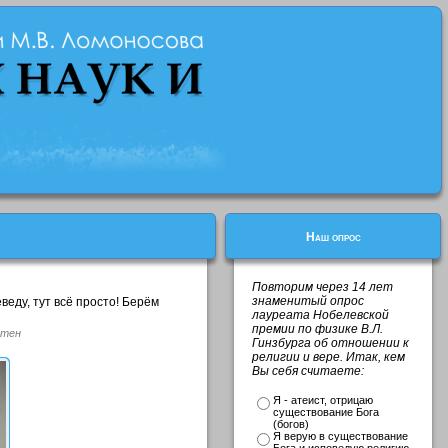
Наш опрос
Повторим через 14 лет
знаменитый опрос
веду, тут всё просто! Берём
лауреата Нобелевской
премии по физике В.Л.
стен
Гинзбурга об отношении к
религии и вере. Итак, кем
Вы себя считаете:
Я - атеист, отрицаю
существование Бога
(богов)
Я верую в существование