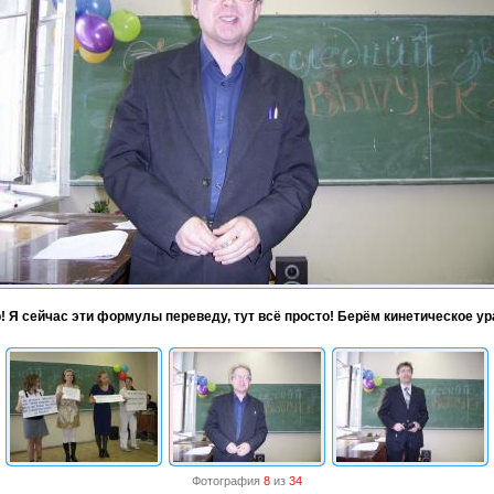
о! Я сейчас эти формулы переведу, тут всё просто! Берём кинетическое у
Фотография
8
из
34