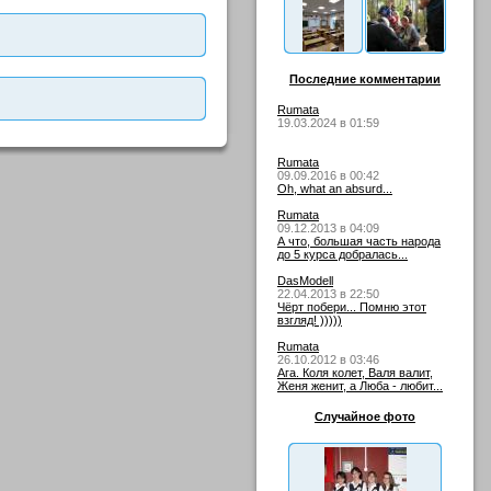
Последние комментарии
Rumata
19.03.2024 в 01:59
Rumata
09.09.2016 в 00:42
Oh, what an absurd...
Rumata
09.12.2013 в 04:09
А что, большая часть народа
до 5 курса добралась...
DasModell
22.04.2013 в 22:50
Чёрт побери... Помню этот
взгляд! )))))
Rumata
26.10.2012 в 03:46
Ага. Коля колет, Валя валит,
Женя женит, а Люба - любит...
Случайное фото