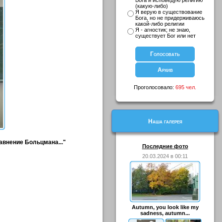
Бога и исповедую религию
(какую-либо)
Я верую в существование
Бога, но не придерживаюсь
какой-либо религии
Я - агностик; не знаю,
существует Бог или нет
Проголосовало:
695 чел.
Наша галерея
равнение Больцмана..."
Последние фото
20.03.2024 в 00:11
Autumn, you look like my
sadness, autumn...