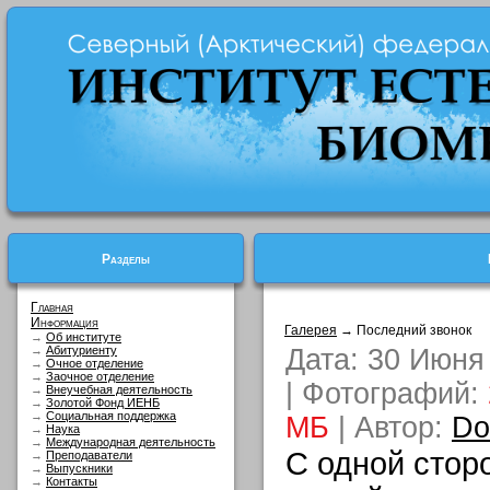
Разделы
Главная
Информация
Галерея
→ Последний звонок
→
Об институте
→
Абитуриенту
Дата: 30 Июня 
→
Очное отделение
→
Заочное отделение
| Фотографий:
→
Внеучебная деятельность
→
Золотой Фонд ИЕНБ
→
Социальная поддержка
MБ
| Автор:
Do
→
Наука
→
Международная деятельность
С одной стор
→
Преподаватели
→
Выпускники
→
Контакты