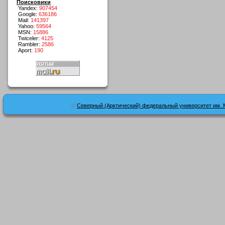
Поисковики
Yandex:
907454
Google:
636186
Mail:
141397
Yahoo:
59564
MSN:
15886
Twiceler:
4125
Rambler:
2586
Aport:
190
©
Северный (Арктический) федеральный университет им. 