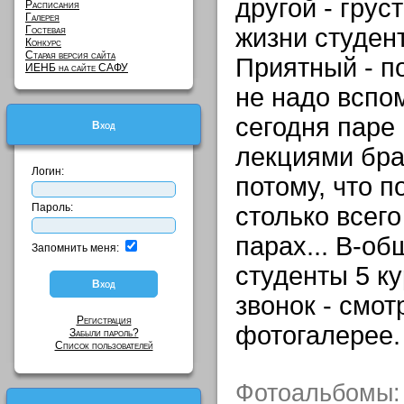
другой - грус
Расписания
Галерея
Гостевая
жизни студент
Конкурс
Старая версия сайта
Приятный - п
ИЕНБ на сайте САФУ
не надо вспом
сегодня паре 
Вход
лекциями брат
Логин:
потому, что п
Пароль:
столько всег
парах... В-об
Запомнить меня:
студенты 5 к
звонок - смот
Регистрация
фотогалерее.
Забыли пароль?
Список пользователей
Фотоальбомы: