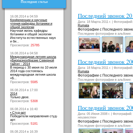
Последние статьи
Последний звонок 20
16.08.2014 в 04:59
Конференции и научные
Дата: 18 Марта 2011 г. | Фотографий
чтения кафедры ботаники и
Rumata
общей экологии
Фотографии с Последнего звонк
Научная жизнь кафедры
Последние фотографии в альбоме:
ботаники и общей экологии
Института естественных наук
и би...
Просмотров:
25785
16.08.2014 в 04:58
Международная летняя школа
Последний звонок 20
«Биоразнообразие Северной
тайги» - 2014
В период с 30 июня по 10 июля
Дата: 18 Марта 2011 г. | Фотографий
2014 года состоялась
Rumata
международная летняя школа
Фотографии с Последнего звонка
«Б...
Последние фотографии в альбоме:
Просмотров:
5585
06.08.2014 в 17:00
2014
Только двое.
Просмотров:
5308
Последний звонок 20
06.08.2014 в 16:40
• Студ-арт
Дата: 05 Июня 2008 г. | Фотографий:
Победители направления студ-
неизвестен
арт:
Фотографии с Последнего звонк
Просмотров:
5181
Последние фотографии в альбоме:
06.08.2014 в 16:39