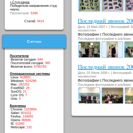
• Студ-наука
Победители направления студ-
наука:
Просмотров:
5346
Последний звонок 20
Статей:
3414
Дата: 19 Мая 2007 г. | Фотографий:
5
неизвестен
Фотографии с Последнего звонка
Последние фотографии в альбоме:
Счетчики
Посетители
Визитов сегодня:
644
Посетителей сегодня:
385
Последний звонок 20
Визитов всего:
9786783
Дата: 03 Июня 2006 г. | Фотографий:
Операционные системы
неизвестен
Linux:
818891
Фотографии с Последнего звонка
Windows:
624298
Mac:
282252
Последние фотографии в альбоме:
FreeBSD:
29
SunOS:
21
Lynx OS:
7
Unix:
5
Браузеры
Chrome:
1333894
Safari:
601011
Firefox:
149055
Opera:
80949
IE:
61840
Netscape:
132