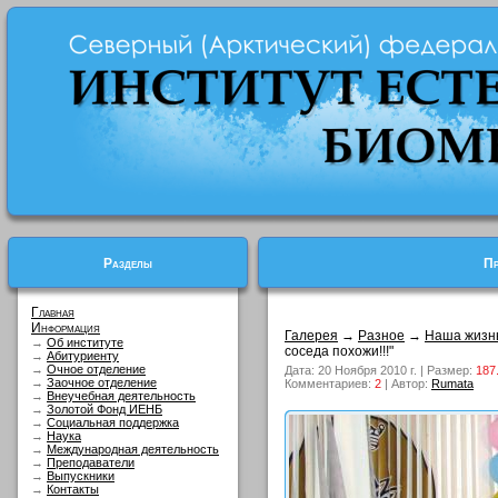
Разделы
Пр
Главная
Информация
Галерея
→
Разное
→
Наша жизн
→
Об институте
соседа похожи!!!"
→
Абитуриенту
→
Очное отделение
Дата: 20 Ноября 2010 г. | Размер:
187
→
Заочное отделение
Комментариев:
2
| Автор:
Rumata
→
Внеучебная деятельность
→
Золотой Фонд ИЕНБ
→
Социальная поддержка
→
Наука
→
Международная деятельность
→
Преподаватели
→
Выпускники
→
Контакты