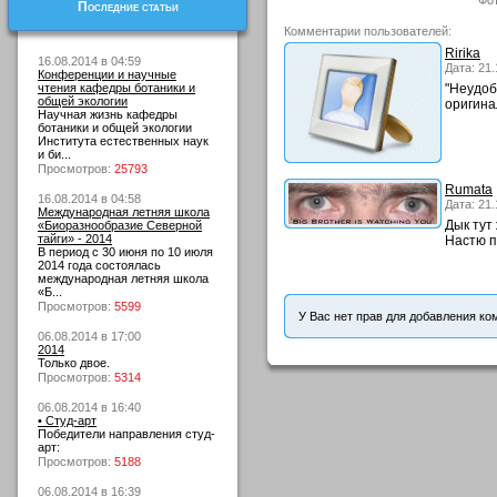
Фо
Последние статьи
Комментарии пользователей:
Ririka
16.08.2014 в 04:59
Дата: 21.
Конференции и научные
чтения кафедры ботаники и
"Неудоб
общей экологии
оригина
Научная жизнь кафедры
ботаники и общей экологии
Института естественных наук
и би...
Просмотров:
25793
Rumata
16.08.2014 в 04:58
Дата: 21.
Международная летняя школа
Дык тут
«Биоразнообразие Северной
тайги» - 2014
Настю п
В период с 30 июня по 10 июля
2014 года состоялась
международная летняя школа
«Б...
Просмотров:
5599
У Вас нет прав для добавления ко
06.08.2014 в 17:00
2014
Только двое.
Просмотров:
5314
06.08.2014 в 16:40
• Студ-арт
Победители направления студ-
арт:
Просмотров:
5188
06.08.2014 в 16:39