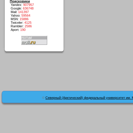
Поисковики
Yandex:
907957
Google:
636748
Mail:
141397
Yahoo:
59564
MSN:
15886
Twiceler:
4125
Rambler:
2586
Aport:
190
©
Северный (Арктический) федеральный университет им. 