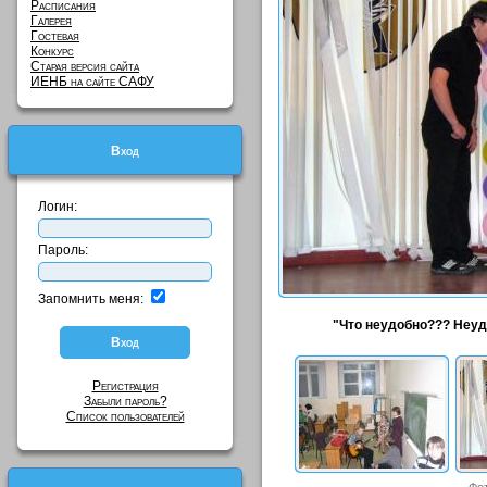
Расписания
Галерея
Гостевая
Конкурс
Старая версия сайта
ИЕНБ на сайте САФУ
Вход
Логин:
Пароль:
Запомнить меня:
"Что неудобно??? Неудо
Регистрация
Забыли пароль?
Список пользователей