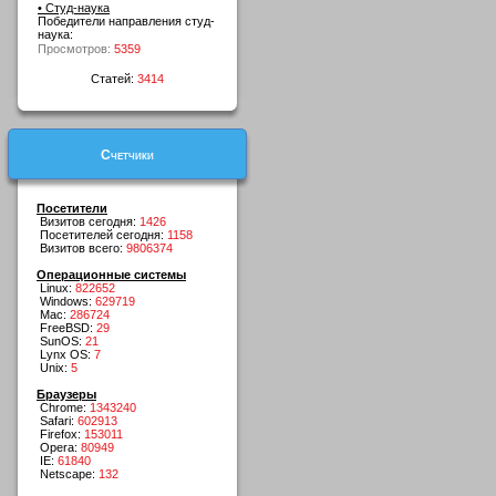
• Студ-наука
Победители направления студ-
наука:
Просмотров:
5359
Статей:
3414
Счетчики
Посетители
Визитов сегодня:
1426
Посетителей сегодня:
1158
Визитов всего:
9806374
Операционные системы
Linux:
822652
Windows:
629719
Mac:
286724
FreeBSD:
29
SunOS:
21
Lynx OS:
7
Unix:
5
Браузеры
Chrome:
1343240
Safari:
602913
Firefox:
153011
Opera:
80949
IE:
61840
Netscape:
132