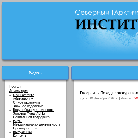
Разделы
Главная
Информация
Галерея
→
Поход первокурсник
→
Об институте
Дата: 10 Декабря 2010 г. | Размер:
20
→
Абитуриенту
→
Очное отделение
→
Заочное отделение
→
Внеучебная деятельность
→
Золотой Фонд ИЕНБ
→
Социальная поддержка
→
Наука
→
Международная деятельность
→
Преподаватели
→
Выпускники
→
Контакты