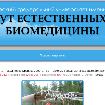
Просмотр фотографии
а
→
Поход первокурсника 2009
→ "Вот такие мы заводные! И вас заведём! Как 
5.3 КБ
| Разрешение:
576
на
768
| Просмотров:
866
| Комментариев:
0
| Автор:
Rumata