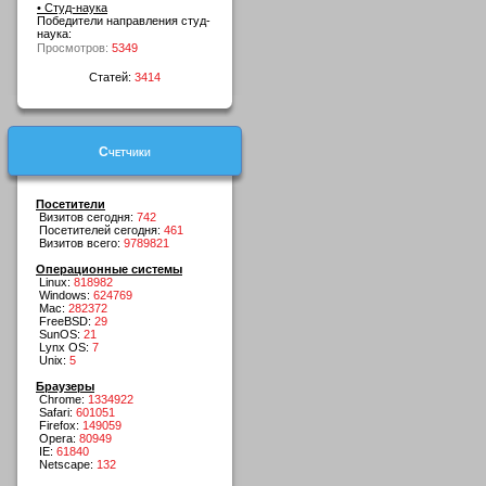
• Студ-наука
Победители направления студ-
наука:
Просмотров:
5349
Статей:
3414
Счетчики
Посетители
Визитов сегодня:
742
Посетителей сегодня:
461
Визитов всего:
9789821
Операционные системы
Linux:
818982
Windows:
624769
Mac:
282372
FreeBSD:
29
SunOS:
21
Lynx OS:
7
Unix:
5
Браузеры
Chrome:
1334922
Safari:
601051
Firefox:
149059
Opera:
80949
IE:
61840
Netscape:
132