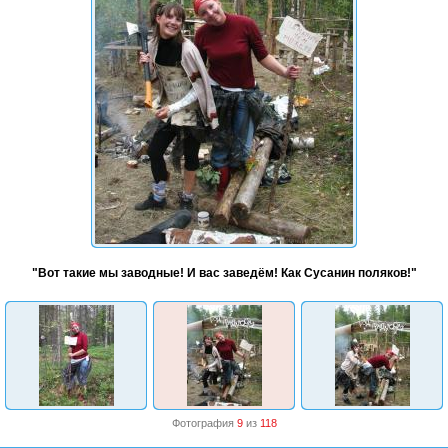
"Вот такие мы заводные! И вас заведём! Как Сусанин поляков!"
Фотография
9
из
118