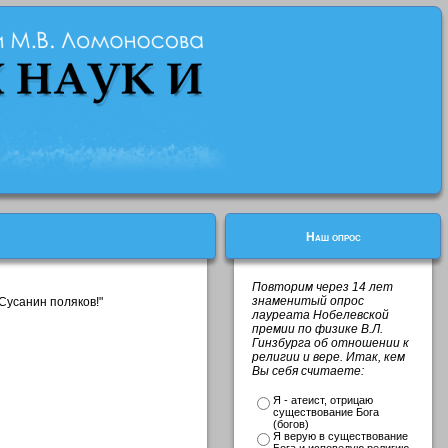
Наш опрос
Повторим через 14 лет
знаменитый опрос
Сусанин поляков!"
лауреата Нобелевской
премии по физике В.Л.
Гинзбурга об отношении к
религии и вере. Итак, кем
Вы себя считаете:
Я - атеист, отрицаю
существование Бога
(богов)
Я верую в существование