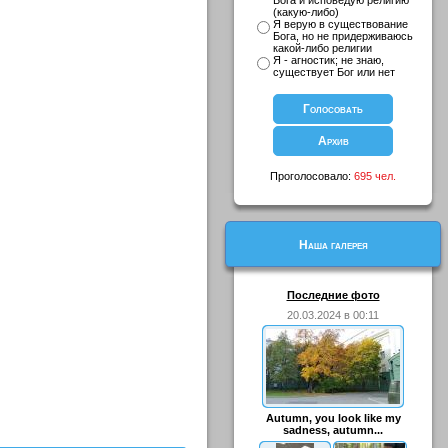
Бога и исповедую религию
(какую-либо)
Я верую в существование
Бога, но не придерживаюсь
какой-либо религии
Я - агностик; не знаю,
существует Бог или нет
Проголосовало:
695 чел.
Наша галерея
Последние фото
20.03.2024 в 00:11
Autumn, you look like my
sadness, autumn...