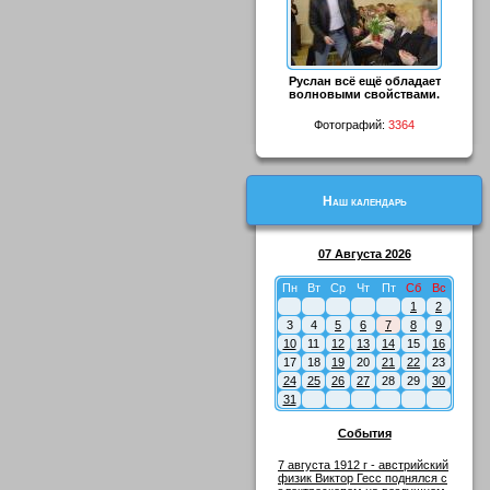
Руслан всё ещё обладает
волновыми свойствами.
Фотографий:
3364
Наш календарь
07 Августа 2026
Пн
Вт
Ср
Чт
Пт
Сб
Вс
1
2
3
4
5
6
7
8
9
10
11
12
13
14
15
16
17
18
19
20
21
22
23
24
25
26
27
28
29
30
31
События
7 августа 1912 г - австрийский
физик Виктор Гесс поднялся с