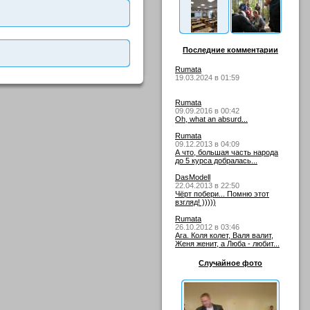
Последние комментарии
Rumata
19.03.2024 в 01:59
Rumata
09.09.2016 в 00:42
Oh, what an absurd...
Rumata
09.12.2013 в 04:09
А что, большая часть народа
до 5 курса добралась...
DasModell
22.04.2013 в 22:50
Чёрт побери... Помню этот
взгляд! )))))
Rumata
26.10.2012 в 03:46
Ага. Коля колет, Валя валит,
Женя женит, а Люба - любит...
Случайное фото