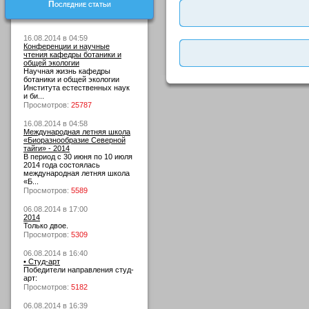
Последние статьи
16.08.2014 в 04:59
Конференции и научные
чтения кафедры ботаники и
общей экологии
Научная жизнь кафедры
ботаники и общей экологии
Института естественных наук
и би...
Просмотров:
25787
16.08.2014 в 04:58
Международная летняя школа
«Биоразнообразие Северной
тайги» - 2014
В период с 30 июня по 10 июля
2014 года состоялась
международная летняя школа
«Б...
Просмотров:
5589
06.08.2014 в 17:00
2014
Только двое.
Просмотров:
5309
06.08.2014 в 16:40
• Студ-арт
Победители направления студ-
арт:
Просмотров:
5182
06.08.2014 в 16:39