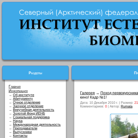
Разделы
Пр
Главная
Информация
Галерея
→
Поход первокурсник
→
Об институте
кино! Кадр №1!
→
Абитуриенту
→
Очное отделение
Дата: 10 Декабря 2010 г. | Размер:
21
→
Заочное отделение
Комментариев:
0
| Автор:
Rumata
→
Внеучебная деятельность
→
Золотой Фонд ИЕНБ
→
Социальная поддержка
→
Наука
→
Международная деятельность
→
Преподаватели
→
Выпускники
→
Контакты