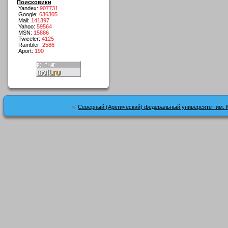
Поисковики
Yandex:
907731
Google:
636305
Mail:
141397
Yahoo:
59564
MSN:
15886
Twiceler:
4125
Rambler:
2586
Aport:
190
©
Северный (Арктический) федеральный университет им. 