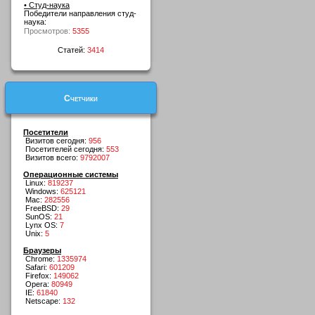
• Студ-наука
Победители направления студ-
наука:
Просмотров:
5355
Статей:
3414
Счетчики
Посетители
Визитов сегодня:
956
Посетителей сегодня:
553
Визитов всего:
9792007
Операционные системы
Linux:
819237
Windows:
625121
Mac:
282556
FreeBSD:
29
SunOS:
21
Lynx OS:
7
Unix:
5
Браузеры
Chrome:
1335974
Safari:
601209
Firefox:
149062
Opera:
80949
IE:
61840
Netscape:
132