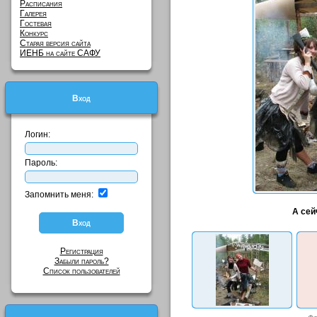
Расписания
Галерея
Гостевая
Конкурс
Старая версия сайта
ИЕНБ на сайте САФУ
Вход
Логин:
Пароль:
Запомнить меня:
А сей
Регистрация
Забыли пароль?
Список пользователей