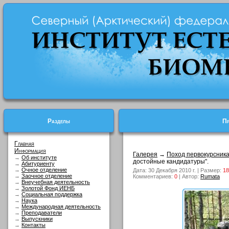
Разделы
Пр
Главная
Информация
Галерея
→
Поход первокурсник
→
Об институте
достойные кандидатуры".
→
Абитуриенту
→
Очное отделение
Дата: 30 Декабря 2010 г. | Размер:
18
→
Заочное отделение
Комментариев:
0
| Автор:
Rumata
→
Внеучебная деятельность
→
Золотой Фонд ИЕНБ
→
Социальная поддержка
→
Наука
→
Международная деятельность
→
Преподаватели
→
Выпускники
→
Контакты