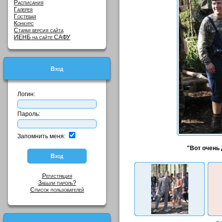
Расписания
Галерея
Гостевая
Конкурс
Старая версия сайта
ИЕНБ на сайте САФУ
Вход
Логин:
Пароль:
Запомнить меня:
"Вот очень
Регистрация
Забыли пароль?
Список пользователей