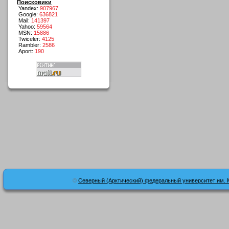
Поисковики
Yandex:
907967
Google:
636821
Mail:
141397
Yahoo:
59564
MSN:
15886
Twiceler:
4125
Rambler:
2586
Aport:
190
©
Северный (Арктический) федеральный университет им. 