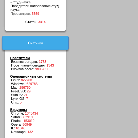
• Студ-наука
Победители направления студ-
наука:
Просмотров:
5359
Статей:
3414
Счетчики
Посетители
Визитов сегодня:
1773
Посетителей сегодня:
1343
Визитов всего:
9806721
Операционные системы
Linux:
822700
Windows:
629783
Mac:
286750
FreeBSD:
29
SunOS:
21
Lynx OS:
7
Unix:
5
Браузеры
Chrome:
1343434
Safari:
602919
Firefox:
153012
Opera:
80949
IE:
61840
Netscape:
132