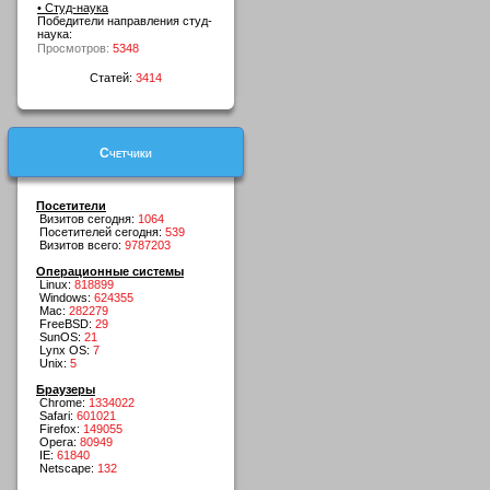
• Студ-наука
Победители направления студ-
наука:
Просмотров:
5348
Статей:
3414
Счетчики
Посетители
Визитов сегодня:
1064
Посетителей сегодня:
539
Визитов всего:
9787203
Операционные системы
Linux:
818899
Windows:
624355
Mac:
282279
FreeBSD:
29
SunOS:
21
Lynx OS:
7
Unix:
5
Браузеры
Chrome:
1334022
Safari:
601021
Firefox:
149055
Opera:
80949
IE:
61840
Netscape:
132