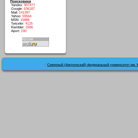
Поисковики
Yandex:
907477
Google:
636187
Mail:
141397
Yahoo:
59564
MSN:
15886
Twiceler:
4125
Rambler:
2586
Aport:
190
©
Северный (Арктический) федеральный университет им. 