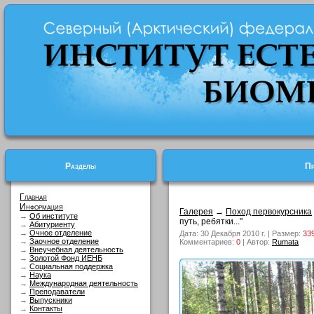
Разделы
Пр
Главная
Информация
Галерея
→
Поход первокурсника
→
Об институте
путь, ребятки..."
→
Абитуриенту
→
Очное отделение
Дата: 30 Декабря 2010 г. | Размер:
33
→
Заочное отделение
Комментариев:
0
| Автор:
Rumata
→
Внеучебная деятельность
→
Золотой Фонд ИЕНБ
→
Социальная поддержка
→
Наука
→
Международная деятельность
→
Преподаватели
→
Выпускники
→
Контакты