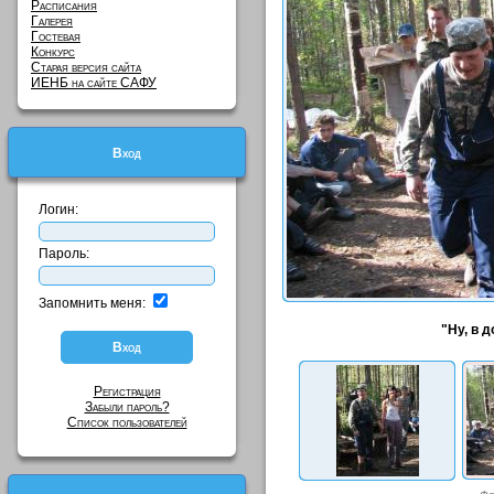
Расписания
Галерея
Гостевая
Конкурс
Старая версия сайта
ИЕНБ на сайте САФУ
Вход
Логин:
Пароль:
Запомнить меня:
"Ну, в д
Регистрация
Забыли пароль?
Список пользователей