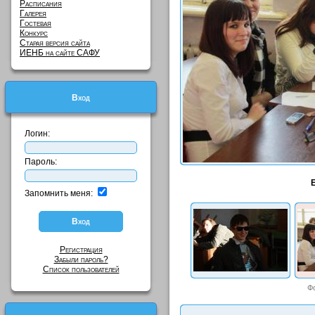
Расписания
Галерея
Гостевая
Конкурс
Старая версия сайта
ИЕНБ на сайте САФУ
Вход
Логин:
Пароль:
Запомнить меня:
Регистрация
Забыли пароль?
Список пользователей
Ф