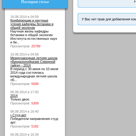
Последние статьи
Н
16.08.2014 в 04:59
У Вас нет прав для добавления ко
Конференции и научные
чтения кафедры ботаники и
общей экологии
Научная жизнь кафедры
ботаники и общей экологии
Института естественных наук
и би...
Просмотров:
25789
16.08.2014 в 04:58
Международная летняя школа
«Биоразнообразие Северной
тайги» - 2014
В период с 30 июня по 10 июля
2014 года состоялась
международная летняя школа
«Б...
Просмотров:
5589
06.08.2014 в 17:00
2014
Только двое.
Просмотров:
5309
06.08.2014 в 16:40
• Студ-арт
Победители направления студ-
арт:
Просмотров:
5182
06.08.2014 в 16:39