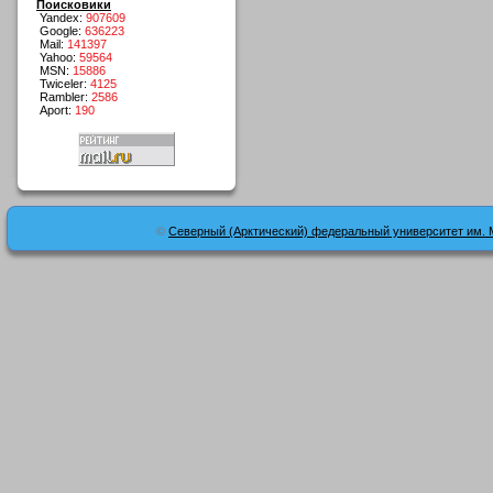
Поисковики
Yandex:
907609
Google:
636223
Mail:
141397
Yahoo:
59564
MSN:
15886
Twiceler:
4125
Rambler:
2586
Aport:
190
©
Северный (Арктический) федеральный университет им. 