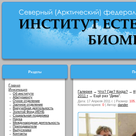
Разделы
Пр
Главная
Информация
Галерея
→
Что? Где? Когда?
→
К
→
Об институте
2011 г
→ Ещё раз "Дива".
→
Абитуриенту
→
Очное отделение
Дата: 17 Апреля 2011 г. | Размер:
105.
→
Заочное отделение
Комментариев:
0
| Автор:
dander
→
Внеучебная деятельность
→
Золотой Фонд ИЕНБ
→
Социальная поддержка
→
Наука
→
Международная деятельность
→
Преподаватели
→
Выпускники
→
Контакты