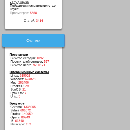
• Студ-наука
Победители направления студ-
наука:
Просмотров:
5350
Статей:
3414
Счетчики
Посетители
Визитов сегодня:
1092
Посетителей сегодня:
597
Визитов всего:
9790171
Операционные системы
Linux:
819002
Windows:
624828
Mac:
282406
FreeBSD:
29
SunOS:
21
Lynx OS:
7
Unix:
5
Браузеры
Chrome:
1335065
Safari:
601072
Firefox:
149059
Opera:
80949
IE:
61840
Netscape:
132