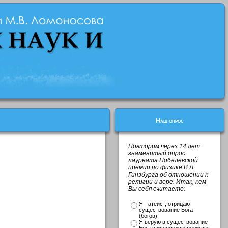
Наш опрос
Повторим через 14 лет
знаменитый опрос
лауреата Нобелевской
премии по физике В.Л.
Гинзбурга об отношении к
религии и вере. Итак, кем
Вы себя считаете:
Я - атеист, отрицаю
существование Бога
(богов)
Я верую в существование