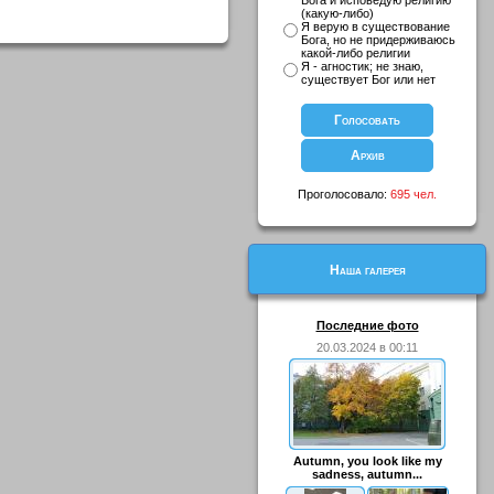
Бога и исповедую религию
(какую-либо)
Я верую в существование
Бога, но не придерживаюсь
какой-либо религии
Я - агностик; не знаю,
существует Бог или нет
Проголосовало:
695 чел.
Наша галерея
Последние фото
20.03.2024 в 00:11
Autumn, you look like my
sadness, autumn...