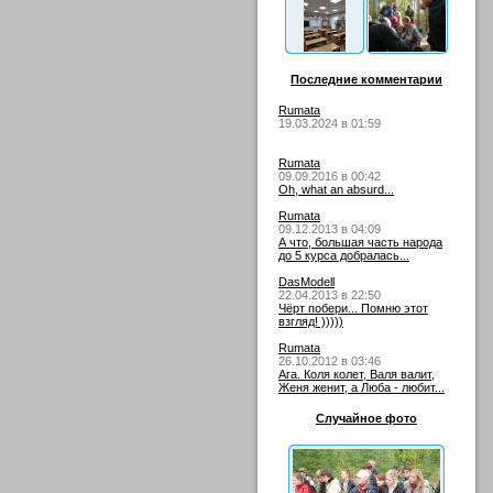
Последние комментарии
Rumata
19.03.2024 в 01:59
Rumata
09.09.2016 в 00:42
Oh, what an absurd...
Rumata
09.12.2013 в 04:09
А что, большая часть народа
до 5 курса добралась...
DasModell
22.04.2013 в 22:50
Чёрт побери... Помню этот
взгляд! )))))
Rumata
26.10.2012 в 03:46
Ага. Коля колет, Валя валит,
Женя женит, а Люба - любит...
Случайное фото