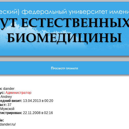
Просмотр профиля
н:
dander
ус:
Администратор
Andrey
едний визит:
13.04.2013 в 00:20
аст:
37
Мужской
гистрирован:
22.11.2008 в 02:16
бе:
/dander.ru/