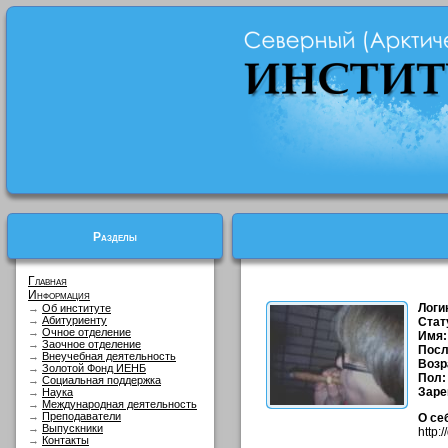
Разделы
Главная
Информация
Логи
→
Об институте
→
Абитуриенту
Стат
→
Очное отделение
Имя:
→
Заочное отделение
Посл
→
Внеучебная деятельность
Возр
→
Золотой Фонд ИЕНБ
Пол:
→
Социальная поддержка
Заре
→
Наука
→
Международная деятельность
→
Преподаватели
О се
→
Выпускники
http:/
→
Контакты