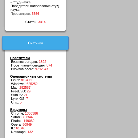
• Студ-наука
Победители направления студ-
наука:
Просмотров:
5356
Статей:
3414
Счетчики
Посетители
Визитов сегодня:
1892
Посетителей сегодня:
874
Визитов всего:
9792943
Операционные системы
Linux:
819471
Windows:
625252
Mac:
282587
FreeBSD:
29
SunOS:
21
Lynx OS:
7
Unix:
5
Браузеры
Chrome:
1336386
Safari:
601344
Firefox:
149062
Opera:
80949
IE:
61840
Netscape:
132