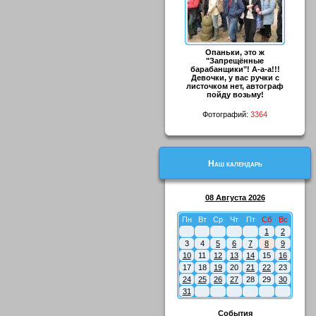
Опаньки, это ж
"Запрещённые
барабанщики"! А-а-а!!!
Девочки, у вас ручки с
листочком нет, автограф
пойду возьму!
Фотографий:
3364
Наш календарь
08 Августа 2026
Пн
Вт
Ср
Чт
Пт
Сб
Вс
1
2
3
4
5
6
7
8
9
10
11
12
13
14
15
16
17
18
19
20
21
22
23
24
25
26
27
28
29
30
31
События