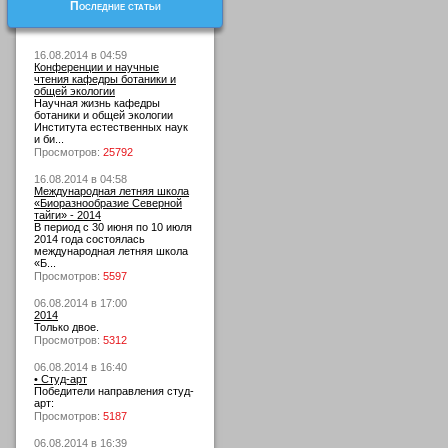
Последние статьи
16.08.2014 в 04:59
Конференции и научные
чтения кафедры ботаники и
общей экологии
Научная жизнь кафедры
ботаники и общей экологии
Института естественных наук
и би...
Просмотров:
25792
16.08.2014 в 04:58
Международная летняя школа
«Биоразнообразие Северной
тайги» - 2014
В период с 30 июня по 10 июля
2014 года состоялась
международная летняя школа
«Б...
Просмотров:
5597
06.08.2014 в 17:00
2014
Только двое.
Просмотров:
5312
06.08.2014 в 16:40
• Студ-арт
Победители направления студ-
арт:
Просмотров:
5187
06.08.2014 в 16:39