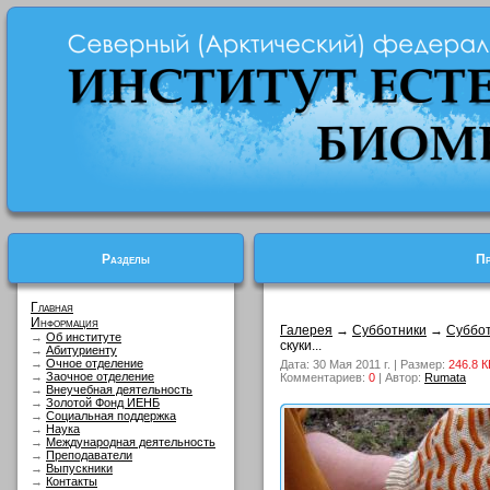
Разделы
Пр
Главная
Информация
Галерея
→
Субботники
→
Суббот
→
Об институте
скуки...
→
Абитуриенту
→
Очное отделение
Дата: 30 Мая 2011 г. | Размер:
246.8 К
→
Заочное отделение
Комментариев:
0
| Автор:
Rumata
→
Внеучебная деятельность
→
Золотой Фонд ИЕНБ
→
Социальная поддержка
→
Наука
→
Международная деятельность
→
Преподаватели
→
Выпускники
→
Контакты