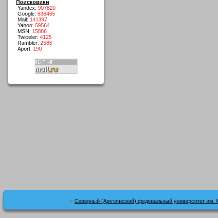
Поисковики
Yandex:
907820
Google:
636465
Mail:
141397
Yahoo:
59564
MSN:
15886
Twiceler:
4125
Rambler:
2586
Aport:
190
©
Северный (Арктический) федеральный университет им. 