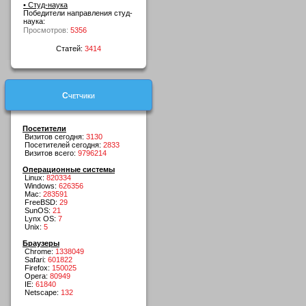
• Студ-наука
Победители направления студ-
наука:
Просмотров:
5356
Статей:
3414
Счетчики
Посетители
Визитов сегодня:
3130
Посетителей сегодня:
2833
Визитов всего:
9796214
Операционные системы
Linux:
820334
Windows:
626356
Mac:
283591
FreeBSD:
29
SunOS:
21
Lynx OS:
7
Unix:
5
Браузеры
Chrome:
1338049
Safari:
601822
Firefox:
150025
Opera:
80949
IE:
61840
Netscape:
132