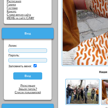
Расписания
Галерея
Гостевая
Конкурс
Старая версия сайта
ИЕНБ на сайте САФУ
Вход
Логин:
Пароль:
Запомнить меня:
Наши р
Регистрация
Забыли пароль?
Список пользователей