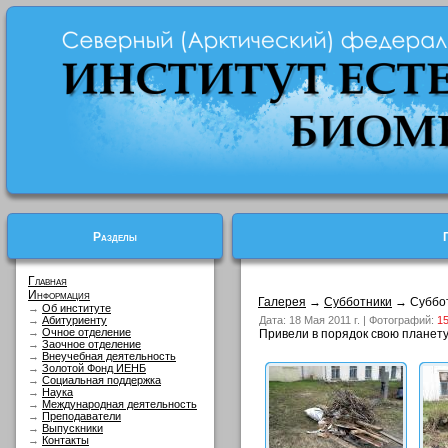
Разделы
Главная
Информация
Галерея
→
Субботники
→ Суббот
→
Об институте
→
Абитуриенту
Дата: 18 Мая 2011 г. | Фотографий:
1
→
Очное отделение
Привели в порядок свою планету
→
Заочное отделение
→
Внеучебная деятельность
→
Золотой Фонд ИЕНБ
→
Социальная поддержка
→
Наука
→
Международная деятельность
→
Преподаватели
→
Выпускники
→
Контакты