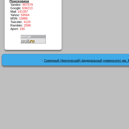
Поисковики
Yandex:
907579
Google:
636213
Mail:
141397
Yahoo:
59564
MSN:
15886
Twiceler:
4125
Rambler:
2586
Aport:
190
©
Северный (Арктический) федеральный университет им. 