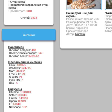
• Студ-наука
Победители направления студ-
наука:
Просмотров:
5348
Наши руки - не для
"Биты
скуки...
Разре
Статей:
3414
Разрешение: 1024 на 768
Разме
Размер файла: 247.0 КБ
Дата:
Дата: 30.05.2011 в 00:28
Комме
Комментариев: 0
Просм
Просмотров: 847
Авто
Автор:
Rumata
Счетчики
Посетители
Визитов сегодня:
488
Посетителей сегодня:
342
Визитов всего:
9789567
Операционные системы
Linux:
818975
Windows:
624715
Mac:
282352
FreeBSD:
29
SunOS:
21
Lynx OS:
7
Unix:
5
Браузеры
Chrome:
1334813
Safari:
601043
Firefox:
149059
Opera:
80949
IE:
61840
Netscape:
132