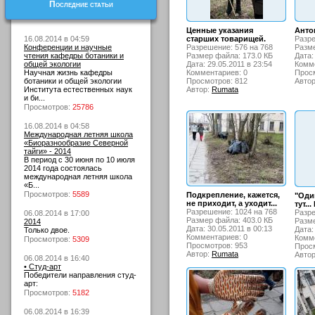
Последние статьи
Ценные указания
Анто
16.08.2014 в 04:59
старших товарищей.
Разре
Конференции и научные
Разрешение: 576 на 768
Разме
чтения кафедры ботаники и
Размер файла: 173.0 КБ
Дата:
общей экологии
Дата: 29.05.2011 в 23:54
Комме
Научная жизнь кафедры
Комментариев: 0
Просм
ботаники и общей экологии
Просмотров: 812
Авто
Института естественных наук
Автор:
Rumata
и би...
Просмотров:
25786
16.08.2014 в 04:58
Международная летняя школа
«Биоразнообразие Северной
тайги» - 2014
В период с 30 июня по 10 июля
2014 года состоялась
международная летняя школа
«Б...
Просмотров:
5589
Подкрепление, кажется,
"Оди
не приходит, а уходит...
тут..
Разрешение: 1024 на 768
Разре
06.08.2014 в 17:00
Размер файла: 403.0 КБ
Разме
2014
Дата: 30.05.2011 в 00:13
Дата:
Только двое.
Комментариев: 0
Комме
Просмотров:
5309
Просмотров: 953
Просм
Автор:
Rumata
Авто
06.08.2014 в 16:40
• Студ-арт
Победители направления студ-
арт:
Просмотров:
5182
06.08.2014 в 16:39