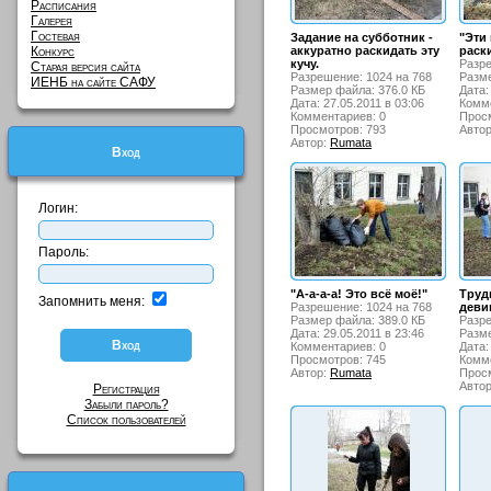
Расписания
Галерея
Гостевая
Задание на субботник -
"Эти
Конкурс
аккуратно раскидать эту
раск
кучу.
Разре
Старая версия сайта
Разрешение: 1024 на 768
Разме
ИЕНБ на сайте САФУ
Размер файла: 376.0 КБ
Дата:
Дата: 27.05.2011 в 03:06
Комме
Комментариев: 0
Просм
Просмотров: 793
Авто
Автор:
Rumata
Вход
Логин:
Пароль:
"А-а-а-а! Это всё моё!"
Труд
Запомнить меня:
Разрешение: 1024 на 768
деви
Размер файла: 389.0 КБ
Разре
Дата: 29.05.2011 в 23:46
Разме
Комментариев: 0
Дата:
Просмотров: 745
Комме
Автор:
Rumata
Просм
Авто
Регистрация
Забыли пароль?
Список пользователей