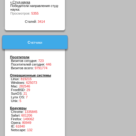
• Студ-наука
Победители направления студ-
наука:
Просмотров:
5355
Статей:
3414
Счетчики
Посетители
Визитов сегодня:
723
Посетителей сегодня:
446
Визитов всего:
9791774
Операционные системы
Linux:
819215
Windows:
625073
Mac:
282546
FreeBSD:
29
SunOS:
21
Lynx OS:
7
Unix:
5
Браузеры
Chrome:
1335845
Safari:
601206
Firefox:
149062
Opera:
80949
IE:
61840
Netscape:
132