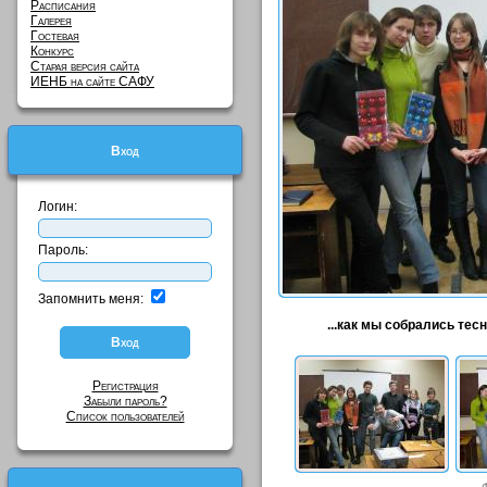
Расписания
Галерея
Гостевая
Конкурс
Старая версия сайта
ИЕНБ на сайте САФУ
Вход
Логин:
Пароль:
Запомнить меня:
...как мы собрались тес
Регистрация
Забыли пароль?
Список пользователей