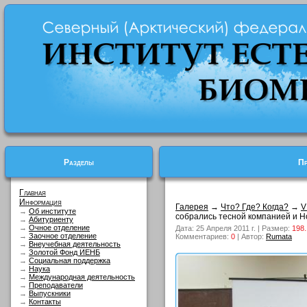
Разделы
Пр
Главная
Информация
Галерея
→
Что? Где? Когда?
→
V
→
Об институте
собрались тесной компанией и Но
→
Абитуриенту
→
Очное отделение
Дата: 25 Апреля 2011 г. | Размер:
198.
→
Заочное отделение
Комментариев:
0
| Автор:
Rumata
→
Внеучебная деятельность
→
Золотой Фонд ИЕНБ
→
Социальная поддержка
→
Наука
→
Международная деятельность
→
Преподаватели
→
Выпускники
→
Контакты