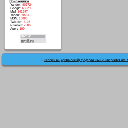
Поисковики
Yandex:
907724
Google:
636296
Mail:
141397
Yahoo:
59564
MSN:
15886
Twiceler:
4125
Rambler:
2586
Aport:
190
©
Северный (Арктический) федеральный университет им. 