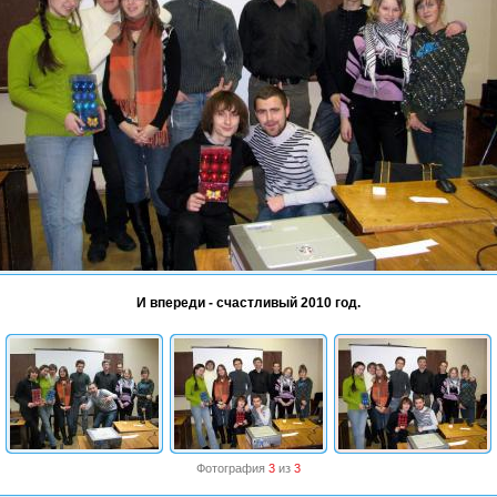
И впереди - счастливый 2010 год.
Фотография
3
из
3