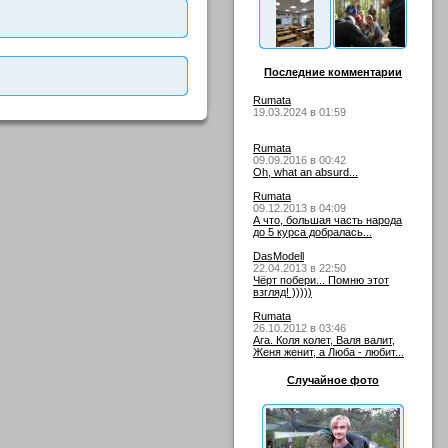
Последние комментарии
Rumata
19.03.2024 в 01:59
Rumata
09.09.2016 в 00:42
Oh, what an absurd...
Rumata
09.12.2013 в 04:09
А что, большая часть народа
до 5 курса добралась...
DasModell
22.04.2013 в 22:50
Чёрт побери... Помню этот
взгляд! )))))
Rumata
26.10.2012 в 03:46
Ага. Коля колет, Валя валит,
Женя женит, а Люба - любит...
Случайное фото