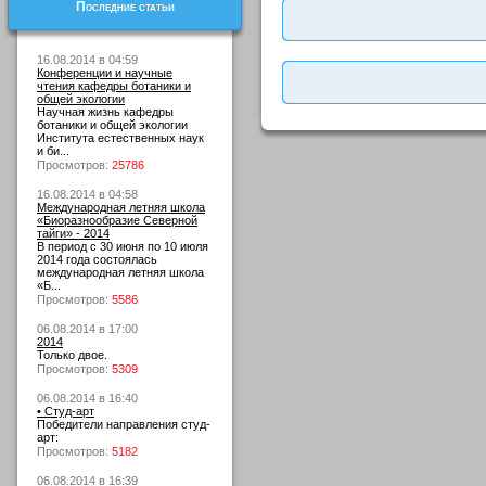
Последние статьи
16.08.2014 в 04:59
Конференции и научные
чтения кафедры ботаники и
общей экологии
Научная жизнь кафедры
ботаники и общей экологии
Института естественных наук
и би...
Просмотров:
25786
16.08.2014 в 04:58
Международная летняя школа
«Биоразнообразие Северной
тайги» - 2014
В период с 30 июня по 10 июля
2014 года состоялась
международная летняя школа
«Б...
Просмотров:
5586
06.08.2014 в 17:00
2014
Только двое.
Просмотров:
5309
06.08.2014 в 16:40
• Студ-арт
Победители направления студ-
арт:
Просмотров:
5182
06.08.2014 в 16:39