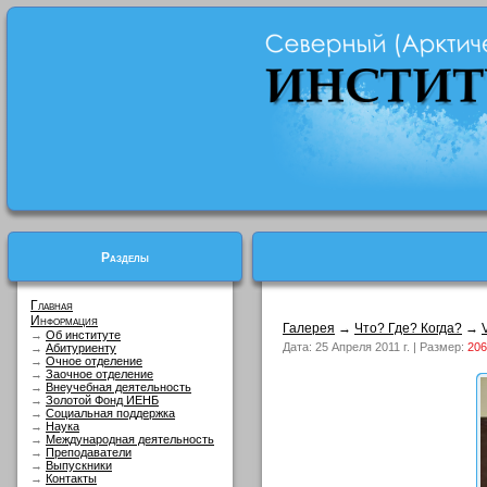
Разделы
Главная
Информация
Галерея
→
Что? Где? Когда?
→
→
Об институте
Дата: 25 Апреля 2011 г. | Размер:
206
→
Абитуриенту
→
Очное отделение
→
Заочное отделение
→
Внеучебная деятельность
→
Золотой Фонд ИЕНБ
→
Социальная поддержка
→
Наука
→
Международная деятельность
→
Преподаватели
→
Выпускники
→
Контакты