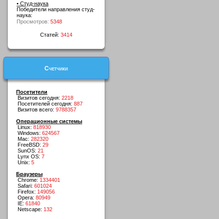
• Студ-наука
Победители направления студ-
наука:
Просмотров:
5348
Статей:
3414
Счетчики
Посетители
Визитов сегодня:
2218
Посетителей сегодня:
887
Визитов всего:
9788357
Операционные системы
Linux:
818930
Windows:
624567
Mac:
282320
FreeBSD:
29
SunOS:
21
Lynx OS:
7
Unix:
5
Браузеры
Chrome:
1334401
Safari:
601024
Firefox:
149056
Opera:
80949
IE:
61840
Netscape:
132