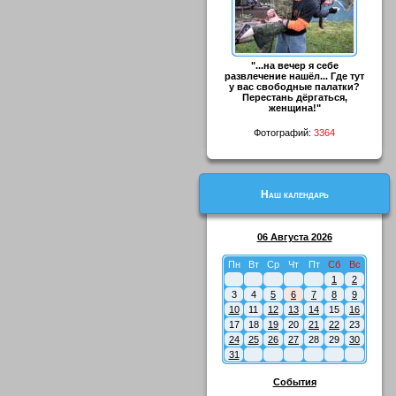
"...на вечер я себе
развлечение нашёл... Где тут
у вас свободные палатки?
Перестань дёргаться,
женщина!"
Фотографий:
3364
Наш календарь
06 Августа 2026
Пн
Вт
Ср
Чт
Пт
Сб
Вс
1
2
3
4
5
6
7
8
9
10
11
12
13
14
15
16
17
18
19
20
21
22
23
24
25
26
27
28
29
30
31
События