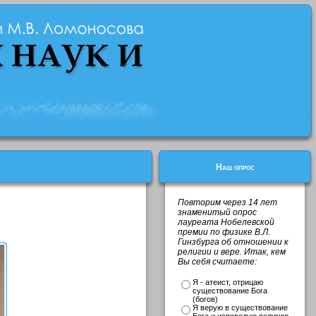
Наш опрос
Повторим через 14 лет
знаменитый опрос
лауреата Нобелевской
премии по физике В.Л.
Гинзбурга об отношении к
религии и вере. Итак, кем
Вы себя считаете:
Я - атеист, отрицаю
существование Бога
(богов)
Я верую в существование