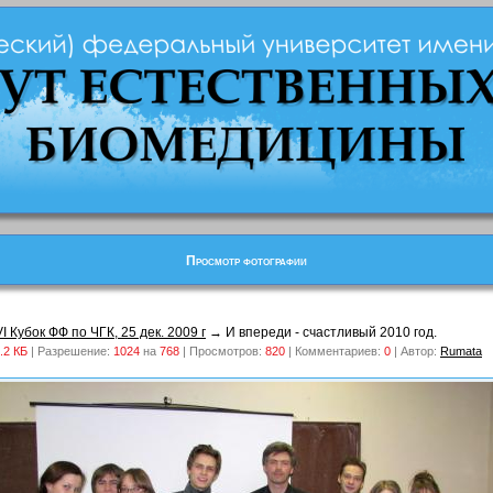
Просмотр фотографии
VI Кубок ФФ по ЧГК, 25 дек. 2009 г
→ И впереди - счастливый 2010 год.
.2 КБ
| Разрешение:
1024
на
768
| Просмотров:
820
| Комментариев:
0
| Автор:
Rumata