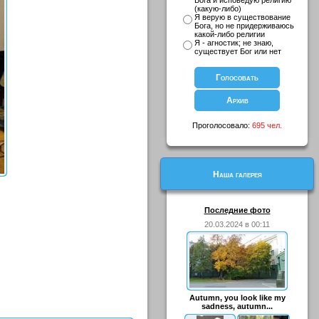
Бога и исповедую религию
(какую-либо)
Я верую в существование
Бога, но не придерживаюсь
какой-либо религии
Я - агностик; не знаю,
существует Бог или нет
Проголосовало:
695 чел.
Наша галерея
Последние фото
20.03.2024 в 00:11
Autumn, you look like my
sadness, autumn...