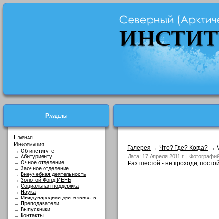
Разделы
Главная
Информация
Галерея
→
Что? Где? Когда?
→ V
→
Об институте
→
Абитуриенту
Дата: 17 Апреля 2011 г. | Фотографи
→
Очное отделение
Раз шестой - не проходи, постой
→
Заочное отделение
→
Внеучебная деятельность
→
Золотой Фонд ИЕНБ
→
Социальная поддержка
→
Наука
→
Международная деятельность
→
Преподаватели
→
Выпускники
→
Контакты