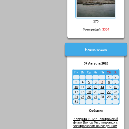
170
Фотографий:
3364
Наш календарь
07 Августа 2026
Пн
Вт
Ср
Чт
Пт
Сб
Вс
1
2
3
4
5
6
7
8
9
10
11
12
13
14
15
16
17
18
19
20
21
22
23
24
25
26
27
28
29
30
31
События
7 августа 1912 г - австрийский
физик Виктор Гесс поднялся с
электроскопом на воздушном