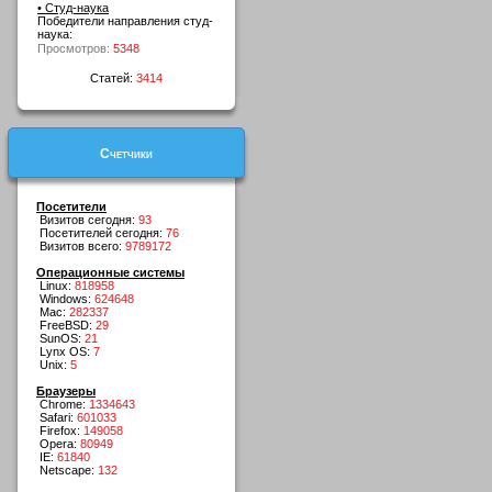
• Студ-наука
Победители направления студ-
наука:
Просмотров:
5348
Статей:
3414
Счетчики
Посетители
Визитов сегодня:
93
Посетителей сегодня:
76
Визитов всего:
9789172
Операционные системы
Linux:
818958
Windows:
624648
Mac:
282337
FreeBSD:
29
SunOS:
21
Lynx OS:
7
Unix:
5
Браузеры
Chrome:
1334643
Safari:
601033
Firefox:
149058
Opera:
80949
IE:
61840
Netscape:
132