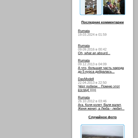
Последние комментарии
Rumata
19.03.2024 в 01:59
Rumata
09.09.2016 в 00:42
Oh, what an absurd...
Rumata
09.12.2013 в 04:09
А что, большая часть народа
до 5 курса добралась...
DasModell
22.04.2013 в 22:50
Чёрт побери... Помню этот
взгляд! )))))
Rumata
26.10.2012 в 03:46
Ага. Коля колет, Валя валит,
Женя женит, а Люба - любит...
Случайное фото