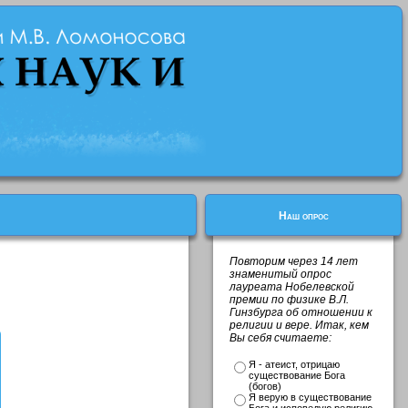
Наш опрос
Повторим через 14 лет
знаменитый опрос
лауреата Нобелевской
премии по физике В.Л.
Гинзбурга об отношении к
религии и вере. Итак, кем
Вы себя считаете:
Я - атеист, отрицаю
существование Бога
(богов)
Я верую в существование