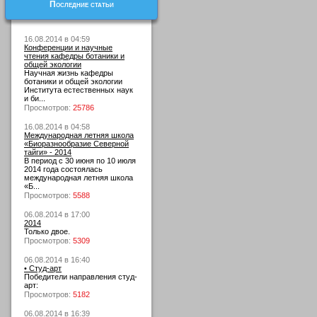
Последние статьи
16.08.2014 в 04:59
Конференции и научные
чтения кафедры ботаники и
общей экологии
Научная жизнь кафедры
ботаники и общей экологии
Института естественных наук
и би...
Просмотров:
25786
16.08.2014 в 04:58
Международная летняя школа
«Биоразнообразие Северной
тайги» - 2014
В период с 30 июня по 10 июля
2014 года состоялась
международная летняя школа
«Б...
Просмотров:
5588
06.08.2014 в 17:00
2014
Только двое.
Просмотров:
5309
06.08.2014 в 16:40
• Студ-арт
Победители направления студ-
арт:
Просмотров:
5182
06.08.2014 в 16:39