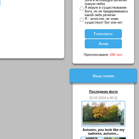
Бога и исповедую религию
(какую-либо)
Я верую в существование
Бога, но не придерживаюсь
какой-либо религии
Я - агностик; не знаю,
существует Бог или нет
Проголосовало:
695 чел.
Наша галерея
Последние фото
20.03.2024 в 00:11
Autumn, you look like my
sadness, autumn...