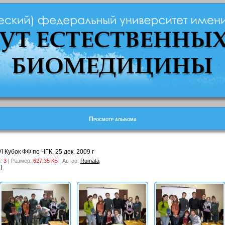
Просмотр альбома
I Кубок ФФ по ЧГК, 25 дек. 2009 г
й:
3
| Размер:
627.35 КБ
| Автор:
Rumata
!