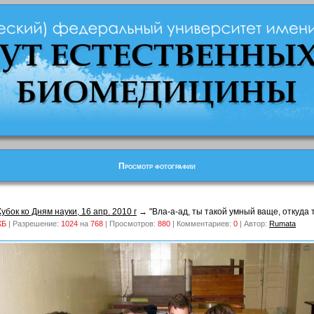
Просмотр фотографии
Кубок ко Дням науки, 16 апр. 2010 г
→ "Вла-а-ад, ты такой умный ваще, откуда т
КБ
| Разрешение:
1024
на
768
| Просмотров:
880
| Комментариев:
0
| Автор:
Rumata