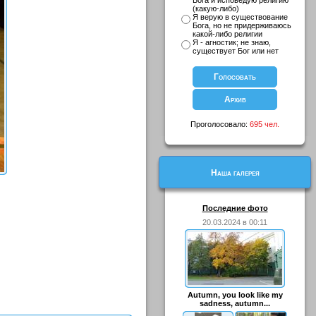
Бога и исповедую религию
(какую-либо)
Я верую в существование
Бога, но не придерживаюсь
какой-либо религии
Я - агностик; не знаю,
существует Бог или нет
Проголосовало:
695 чел.
Наша галерея
Последние фото
20.03.2024 в 00:11
Autumn, you look like my
sadness, autumn...