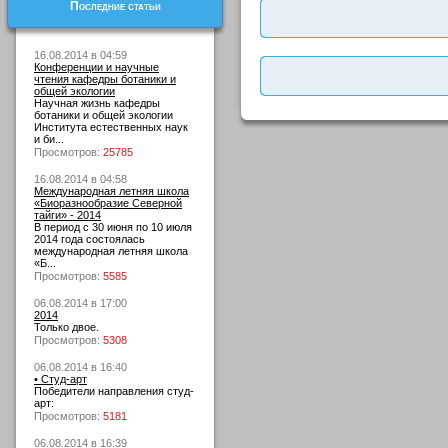
Последние статьи
16.08.2014 в 04:59
Конференции и научные
чтения кафедры ботаники и
общей экологии
Научная жизнь кафедры
ботаники и общей экологии
Института естественных наук
и би...
Просмотров:
25785
16.08.2014 в 04:58
Международная летняя школа
«Биоразнообразие Северной
тайги» - 2014
В период с 30 июня по 10 июля
2014 года состоялась
международная летняя школа
«Б...
Просмотров:
5585
06.08.2014 в 17:00
2014
Только двое.
Просмотров:
5308
06.08.2014 в 16:40
• Студ-арт
Победители направления студ-
арт:
Просмотров:
5181
06.08.2014 в 16:39