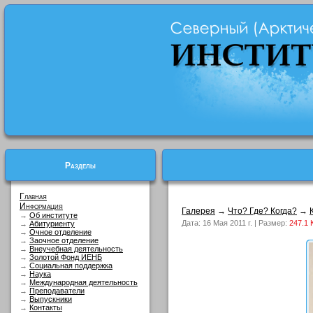
Разделы
Главная
Информация
Галерея
→
Что? Где? Когда?
→
→
Об институте
Дата: 16 Мая 2011 г. | Размер:
247.1 
→
Абитуриенту
→
Очное отделение
→
Заочное отделение
→
Внеучебная деятельность
→
Золотой Фонд ИЕНБ
→
Социальная поддержка
→
Наука
→
Международная деятельность
→
Преподаватели
→
Выпускники
→
Контакты