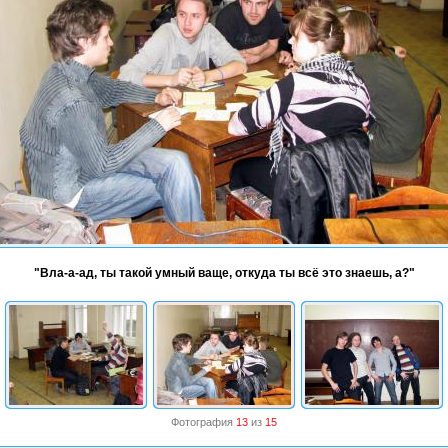
"Вла-а-ад, ты такой умный ваще, откуда ты всё это знаешь, а?"
Фотография
13
из
15