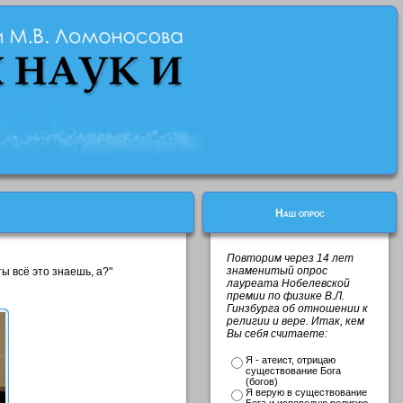
Наш опрос
Повторим через 14 лет
знаменитый опрос
ы всё это знаешь, а?"
лауреата Нобелевской
премии по физике В.Л.
Гинзбурга об отношении к
религии и вере. Итак, кем
Вы себя считаете:
Я - атеист, отрицаю
существование Бога
(богов)
Я верую в существование