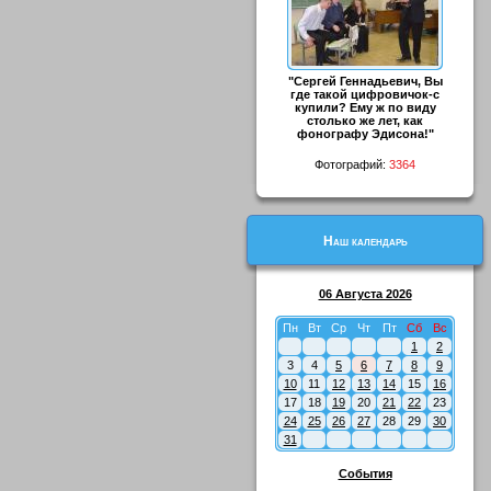
"Сергей Геннадьевич, Вы
где такой цифровичок-с
купили? Ему ж по виду
столько же лет, как
фонографу Эдисона!"
Фотографий:
3364
Наш календарь
06 Августа 2026
Пн
Вт
Ср
Чт
Пт
Сб
Вс
1
2
3
4
5
6
7
8
9
10
11
12
13
14
15
16
17
18
19
20
21
22
23
24
25
26
27
28
29
30
31
События