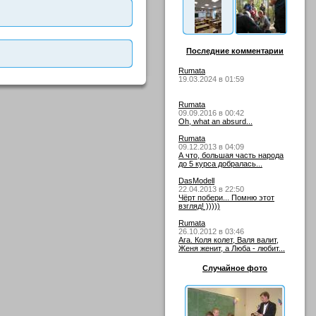
Последние комментарии
Rumata
19.03.2024 в 01:59
Rumata
09.09.2016 в 00:42
Oh, what an absurd...
Rumata
09.12.2013 в 04:09
А что, большая часть народа
до 5 курса добралась...
DasModell
22.04.2013 в 22:50
Чёрт побери... Помню этот
взгляд! )))))
Rumata
26.10.2012 в 03:46
Ага. Коля колет, Валя валит,
Женя женит, а Люба - любит...
Случайное фото