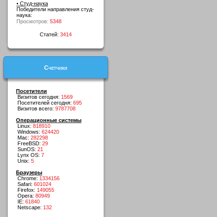
• Студ-наука
Победители направления студ-
наука:
Просмотров:
5348
Статей:
3414
Счетчики
Посетители
Визитов сегодня:
1569
Посетителей сегодня:
695
Визитов всего:
9787708
Операционные системы
Linux:
818910
Windows:
624420
Mac:
282298
FreeBSD:
29
SunOS:
21
Lynx OS:
7
Unix:
5
Браузеры
Chrome:
1334156
Safari:
601024
Firefox:
149055
Opera:
80949
IE:
61840
Netscape:
132