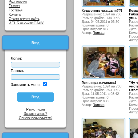
Расписания
Галерея
Гостевая
Куда опять ежа дели??!
Кома
Конкурс
Разрешение: 1024 на 768
Гибк
Размер файла: 134.0 КБ
умы.
Старая версия сайта
Дата: 04.05.2011 в 03:30
Разре
ИЕНБ на сайте САФУ
Комментариев: 0
Разме
Просмотров: 817
Дата:
Автор:
Rumata
Комме
Просм
Авто
Вход
Логин:
Пароль:
Гонг, игра началась!
"Ну 
Запомнить меня:
Разрешение: 1024 на 768
умст
Размер файла: 253.0 КБ
Ответ
Дата: 11.05.2011 в 03:42
Разре
Комментариев: 0
Разме
Просмотров: 808
Дата:
Автор:
Rumata
Комме
Просм
Регистрация
Авто
Забыли пароль?
Список пользователей