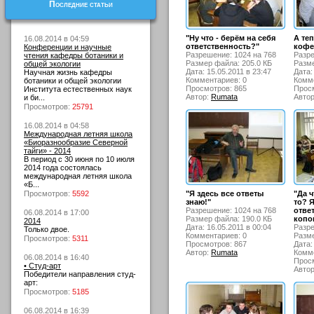
Последние статьи
"Ну что - берём на себя
А те
16.08.2014 в 04:59
ответственность?"
кофе
Конференции и научные
Разрешение: 1024 на 768
Разре
чтения кафедры ботаники и
Размер файла: 205.0 КБ
Разме
общей экологии
Дата: 15.05.2011 в 23:47
Дата:
Научная жизнь кафедры
Комментариев: 0
Комме
ботаники и общей экологии
Просмотров: 865
Просм
Института естественных наук
Автор:
Rumata
Авто
и би...
Просмотров:
25791
16.08.2014 в 04:58
Международная летняя школа
«Биоразнообразие Северной
тайги» - 2014
В период с 30 июня по 10 июля
2014 года состоялась
международная летняя школа
«Б...
Просмотров:
5592
"Я здесь все ответы
"Да 
знаю!"
то? Я
Разрешение: 1024 на 768
ответ
06.08.2014 в 17:00
Размер файла: 190.0 КБ
копош
2014
Дата: 16.05.2011 в 00:04
Разре
Только двое.
Комментариев: 0
Разме
Просмотров:
5311
Просмотров: 867
Дата:
Автор:
Rumata
Комме
06.08.2014 в 16:40
Просм
• Студ-арт
Авто
Победители направления студ-
арт:
Просмотров:
5185
06.08.2014 в 16:39