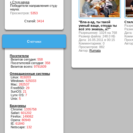
• Студ-наука
Победители направления студ-
наука:
Просмотров:
5353
Статей:
3414
"Вла-а-ад, ты такой
Стил
умный ваще, откуда ты
Разре
всё это знаешь, а?"
Разме
Разрешение: 1024 на 768
Дата:
Размер файла: 248.0 КБ
Комме
Дата: 16.05.2011 в 00:15
Просм
Счетчики
Комментариев: 0
Авто
Просмотров: 882
Автор:
Rumata
Посетители
Визитов сегодня:
558
Посетителей сегодня:
358
Визитов всего:
9791609
Операционные системы
Linux:
819203
Windows:
625033
Mac:
282537
FreeBSD:
29
SunOS:
21
Lynx OS:
7
Unix:
5
Браузеры
Chrome:
1335758
Safari:
601202
Firefox:
149062
Opera:
80949
IE:
61840
Netscape:
132