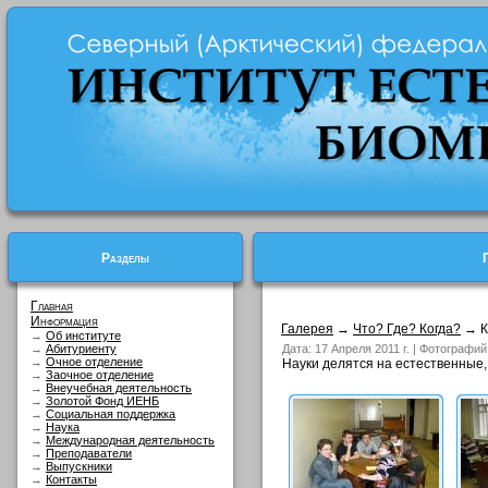
Разделы
Главная
Информация
Галерея
→
Что? Где? Когда?
→ Ку
→
Об институте
→
Абитуриенту
Дата: 17 Апреля 2011 г. | Фотографий
→
Очное отделение
Науки делятся на естественные
→
Заочное отделение
→
Внеучебная деятельность
→
Золотой Фонд ИЕНБ
→
Социальная поддержка
→
Наука
→
Международная деятельность
→
Преподаватели
→
Выпускники
→
Контакты