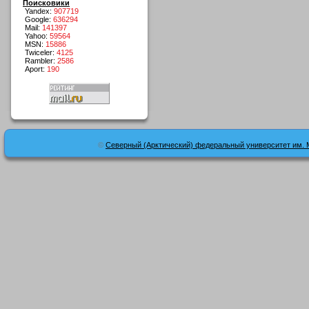
Поисковики
Yandex:
907719
Google:
636294
Mail:
141397
Yahoo:
59564
MSN:
15886
Twiceler:
4125
Rambler:
2586
Aport:
190
©
Северный (Арктический) федеральный университет им. 