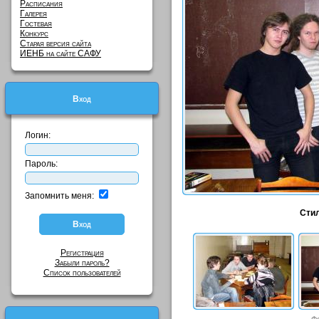
Расписания
Галерея
Гостевая
Конкурс
Старая версия сайта
ИЕНБ на сайте САФУ
Вход
Логин:
Пароль:
Запомнить меня:
Сти
Регистрация
Забыли пароль?
Список пользователей