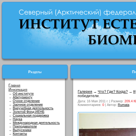
Разделы
Пр
Главная
Информация
Галерея
→
Что? Где? Когда?
→
К
→
Об институте
победители.
→
Абитуриенту
→
Очное отделение
Дата: 16 Мая 2011 г. | Размер:
209.4 К
→
Заочное отделение
Комментариев:
0
| Автор:
Rumata
→
Внеучебная деятельность
→
Золотой Фонд ИЕНБ
→
Социальная поддержка
→
Наука
→
Международная деятельность
→
Преподаватели
→
Выпускники
→
Контакты