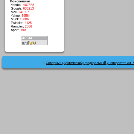
Поисковики
Yandex:
907568
Google:
636213
Mail:
141397
Yahoo:
59564
MSN:
15886
Twiceler:
4125
Rambler:
2586
Aport:
190
©
Северный (Арктический) федеральный университет им. 