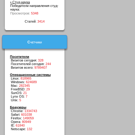
• Студ-наука
Победители направления студ-
наука:
Просмотров:
5348
Статей:
3414
Счетчики
Посетители
Визитов сегодня:
328
Посетителей сегодня:
244
Визитов всего:
9789407
Операционные системы
Linux:
818965
Windows:
624689
Mac:
282345
FreeBSD:
29
SunOS:
21
Lynx OS:
7
Unix:
5
Браузеры
Chrome:
1334743
Safari:
601038
Firefox:
149059
Opera:
80949
IE:
61840
Netscape:
132