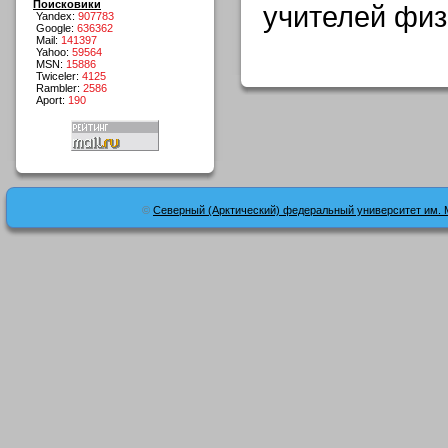
Поисковики
учителей физ
Yandex:
907783
Google:
636362
Mail:
141397
Yahoo:
59564
MSN:
15886
Twiceler:
4125
Rambler:
2586
Aport:
190
©
Северный (Арктический) федеральный университет им. 