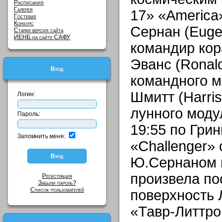
Расписания
Галерея
17» «America
Гостевая
Конкурс
Сернан (Euge
Старая версия сайта
ИЕНБ на сайте САФУ
командир кор
Эванс (Ronald
Вход
командного м
Шмитт (Harris
Логин:
лунного модул
Пароль:
19:55 по Гри
Запомнить меня:
«Challenger»
Ю.Сернаном 
произвела по
Регистрация
Забыли пароль?
Список пользователей
поверхность 
«Тавр-Литтров