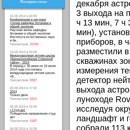
декабря аст
Последние статьи
3 выхода на 
16.08.2014 в 04:59
Конференции и научные
ч 13 мин, 7 ч 
чтения кафедры ботаники и
общей экологии
мин), устано
Научная жизнь кафедры
ботаники и общей экологии
Института естественных наук
приборов, в 
и би...
Просмотров:
25792
разместили в
16.08.2014 в 04:58
Международная летняя школа
скважинах зо
«Биоразнообразие Северной
тайги» - 2014
В период с 30 июня по 10 июля
измерения те
2014 года состоялась
международная летняя школа
«Б...
детектор нейт
Просмотров:
5597
выхода астро
06.08.2014 в 17:00
2014
Только двое.
луноходе Rove
Просмотров:
5312
исследуя ок
06.08.2014 в 16:40
• Студ-арт
Победители направления студ-
ландшафт и г
арт:
Просмотров:
5187
собрали 113 к
06.08.2014 в 16:39