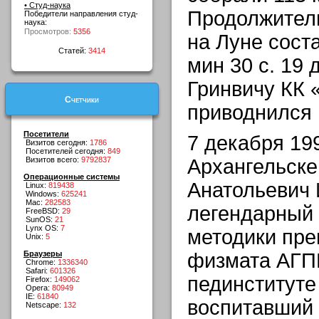
• Студ-наука
Продолжител
Победители направления студ-
наука:
Просмотров:
5356
на Луне соста
Статей:
3414
мин 30 с. 19 
Гринвичу КК «
Счетчики
приводнился 
Посетители
7 декабря 199
Визитов сегодня:
1786
Посетителей сегодня:
849
Визитов всего:
9792837
Архангельске
Операционные системы
Анатольевич 
Linux:
819438
Windows:
625241
Mac:
282583
легендарный
FreeBSD:
29
SunOS:
21
Lynx OS:
7
методики пре
Unix:
5
Браузеры
физмата АГП
Chrome:
1336340
Safari:
601326
пединституте
Firefox:
149062
Opera:
80949
IE:
61840
воспитавший 
Netscape:
132