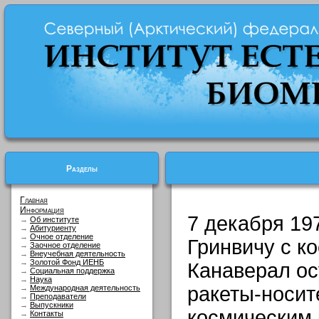
Разделы
Главная
Информация
7 декабря 197
→
Об институте
→
Абитуриенту
→
Очное отделение
Гринвичу с к
→
Заочное отделение
→
Внеучебная деятельность
→
Золотой Фонд ИЕНБ
Канаверал ос
→
Социальная поддержка
→
Наука
ракеты-носит
→
Международная деятельность
→
Преподаватели
→
Выпускники
космическим 
→
Контакты