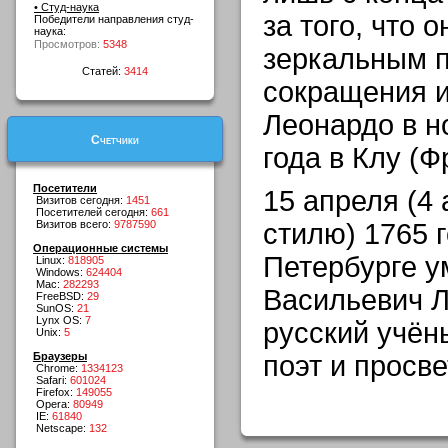
• Студ-наука
за того, что 
Победители направления студ-
наука:
Просмотров:
5348
зеркальным 
Статей:
3414
сокращения 
Леонардо в н
Счетчики
года в Клу (Ф
Посетители
15 апреля (4 
Визитов сегодня:
1451
Посетителей сегодня:
661
Визитов всего:
9787590
стилю) 1765 г
Операционные системы
Петербурге 
Linux:
818905
Windows:
624404
Mac:
282293
Васильевич Л
FreeBSD:
29
SunOS:
21
Lynx OS:
7
русский учён
Unix:
5
Браузеры
поэт и просве
Chrome:
1334123
Safari:
601024
Firefox:
149055
Opera:
80949
IE:
61840
Netscape:
132