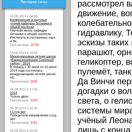
рассмотрел в
Последние статьи
движение, во
16.08.2014 в 04:59
Конференции и научные
колебательно
чтения кафедры ботаники и
общей экологии
гидравлику. 
Научная жизнь кафедры
ботаники и общей экологии
Института естественных наук
эскизы таких 
и би...
Просмотров:
25785
парашют, орн
16.08.2014 в 04:58
Международная летняя школа
геликоптер, 
«Биоразнообразие Северной
тайги» - 2014
В период с 30 июня по 10 июля
пулемёт, танк
2014 года состоялась
международная летняя школа
«Б...
Да Винчи пе
Просмотров:
5585
догадки о во
06.08.2014 в 17:00
2014
Только двое.
света, о гел
Просмотров:
5308
системы мира
06.08.2014 в 16:40
• Студ-арт
Победители направления студ-
учёный Леона
арт:
Просмотров:
5181
лишь с конца 
06.08.2014 в 16:39