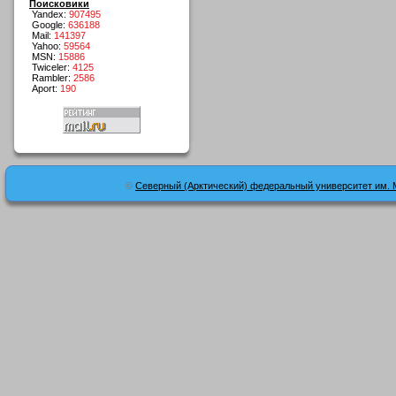
Поисковики
Yandex:
907495
Google:
636188
Mail:
141397
Yahoo:
59564
MSN:
15886
Twiceler:
4125
Rambler:
2586
Aport:
190
©
Северный (Арктический) федеральный университет им. 