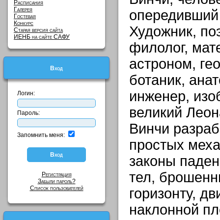
Расписания
Галерея
опередивший 
Гостевая
Конкурс
Художник, поэ
Старая версия сайта
ИЕНБ на сайте САФУ
филолог, мат
астроном, гео
Вход
ботаник, ана
инженер, изоб
Логин:
великий Леон
Пароль:
Винчи разраб
Запомнить меня:
простых меха
законы паден
тел, брошенн
Регистрация
Забыли пароль?
Список пользователей
горизонту, дв
наклонной пл