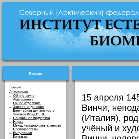
Разделы
Главная
Информация
15 апреля 145
→
Об институте
→
Абитуриенту
→
Очное отделение
Винчи, непод
→
Заочное отделение
→
Внеучебная деятельность
→
Золотой Фонд ИЕНБ
(Италия), ро
→
Социальная поддержка
→
Наука
учёный и худ
→
Международная деятельность
→
Преподаватели
→
Выпускники
Винчи, челове
→
Контакты