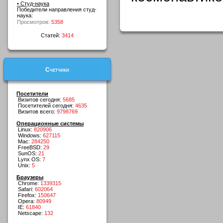
• Студ-наука
Победители направления студ-
наука:
Просмотров:
5358
Статей:
3414
Счетчики
Посетители
Визитов сегодня:
5685
Посетителей сегодня:
4635
Визитов всего:
9798769
Операционные системы
Linux:
820906
Windows:
627115
Mac:
284250
FreeBSD:
29
SunOS:
21
Lynx OS:
7
Unix:
5
Браузеры
Chrome:
1339315
Safari:
602064
Firefox:
150647
Opera:
80949
IE:
61840
Netscape:
132