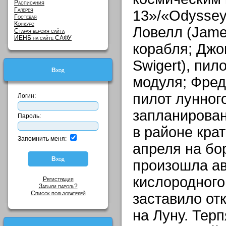
Расписания
Галерея
13»/«Odyssey
Гостевая
Конкурс
Ловелл (Jame
Старая версия сайта
ИЕНБ на сайте САФУ
корабля; Джо
Swigert), пил
Вход
модуля; Фред 
пилот лунног
Логин:
запланирован
Пароль:
в районе кра
Запомнить меня:
апреля на бор
произошла ав
кислородного 
Регистрация
Забыли пароль?
Список пользователей
заставило от
на Луну. Тер