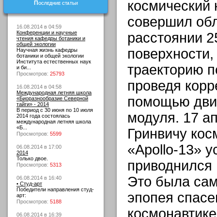
космический 
Последние статьи
совершил обл
16.08.2014 в 04:59
Конференции и научные
расстоянии 2
чтения кафедры ботаники и
общей экологии
поверхности,
Научная жизнь кафедры
ботаники и общей экологии
Института естественных наук
траекторию п
и би...
Просмотров:
25793
проведя корр
16.08.2014 в 04:58
Международная летняя школа
помощью дви
«Биоразнообразие Северной
тайги» - 2014
В период с 30 июня по 10 июля
модуля. 17 ап
2014 года состоялась
международная летняя школа
«Б...
Гринвичу кос
Просмотров:
5599
«Apollo-13» 
06.08.2014 в 17:00
2014
Только двое.
приводнился 
Просмотров:
5313
Это была сам
06.08.2014 в 16:40
• Студ-арт
Победители направления студ-
эпопея спасе
арт:
Просмотров:
5188
космонавтике
06.08.2014 в 16:39