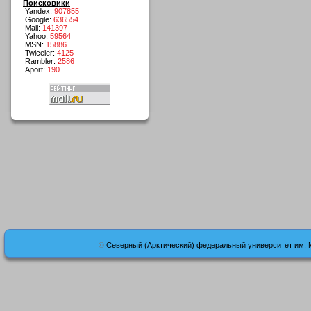
Поисковики
Yandex:
907855
Google:
636554
Mail:
141397
Yahoo:
59564
MSN:
15886
Twiceler:
4125
Rambler:
2586
Aport:
190
©
Северный (Арктический) федеральный университет им. 