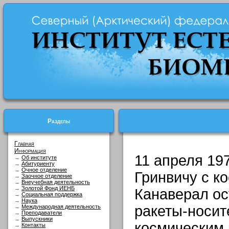
Разделы
Главная
Информация
11 апреля 197
→
Об институте
→
Абитуриенту
→
Очное отделение
Гринвичу с к
→
Заочное отделение
→
Внеучебная деятельность
→
Золотой Фонд ИЕНБ
Канаверал ос
→
Социальная поддержка
→
Наука
ракеты-носит
→
Международная деятельность
→
Преподаватели
→
Выпускники
космическим 
→
Контакты