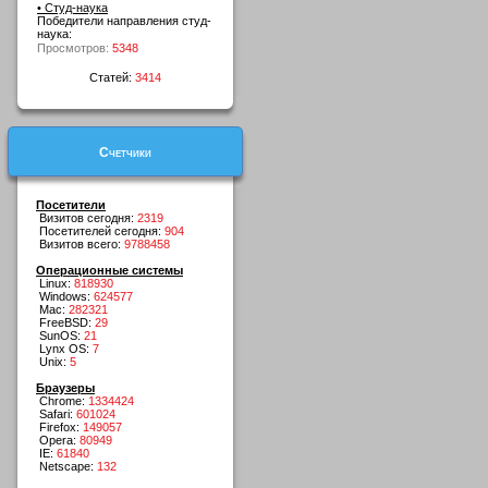
• Студ-наука
Победители направления студ-
наука:
Просмотров:
5348
Статей:
3414
Счетчики
Посетители
Визитов сегодня:
2319
Посетителей сегодня:
904
Визитов всего:
9788458
Операционные системы
Linux:
818930
Windows:
624577
Mac:
282321
FreeBSD:
29
SunOS:
21
Lynx OS:
7
Unix:
5
Браузеры
Chrome:
1334424
Safari:
601024
Firefox:
149057
Opera:
80949
IE:
61840
Netscape:
132