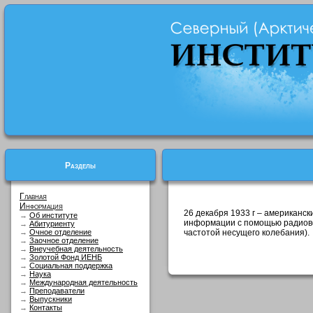
Разделы
Главная
Информация
26 декабря 1933 г – американс
→
Об институте
информации с помощью радиово
→
Абитуриенту
→
Очное отделение
частотой несущего колебания).
→
Заочное отделение
→
Внеучебная деятельность
→
Золотой Фонд ИЕНБ
→
Социальная поддержка
→
Наука
→
Международная деятельность
→
Преподаватели
→
Выпускники
→
Контакты