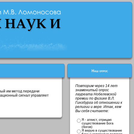
Наш опрос
Повторим через 14 лет
знаменитый опрос
ный им метод передачи
лауреата Нобелевской
мационный сигнал управляет
премии по физике В.Л.
Гинзбурга об отношении к
религии и вере. Итак, кем
Вы себя считаете:
Я - атеист, отрицаю
существование Бога
(богов)
Я верую в существование