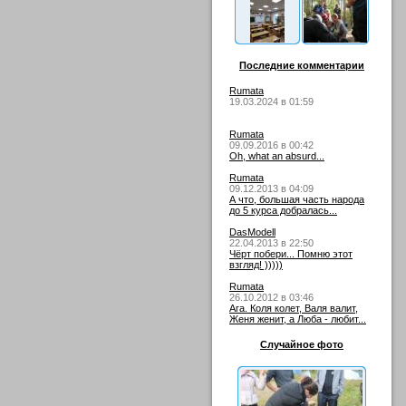
Последние комментарии
Rumata
19.03.2024 в 01:59
Rumata
09.09.2016 в 00:42
Oh, what an absurd...
Rumata
09.12.2013 в 04:09
А что, большая часть народа
до 5 курса добралась...
DasModell
22.04.2013 в 22:50
Чёрт побери... Помню этот
взгляд! )))))
Rumata
26.10.2012 в 03:46
Ага. Коля колет, Валя валит,
Женя женит, а Люба - любит...
Случайное фото