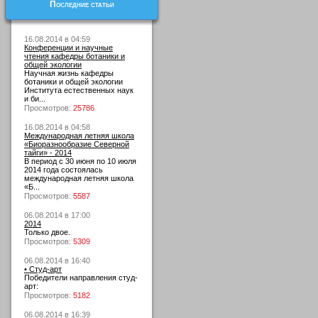
Последние статьи
16.08.2014 в 04:59
Конференции и научные
чтения кафедры ботаники и
общей экологии
Научная жизнь кафедры
ботаники и общей экологии
Института естественных наук
и би...
Просмотров:
25786
16.08.2014 в 04:58
Международная летняя школа
«Биоразнообразие Северной
тайги» - 2014
В период с 30 июня по 10 июля
2014 года состоялась
международная летняя школа
«Б...
Просмотров:
5587
06.08.2014 в 17:00
2014
Только двое.
Просмотров:
5309
06.08.2014 в 16:40
• Студ-арт
Победители направления студ-
арт:
Просмотров:
5182
06.08.2014 в 16:39