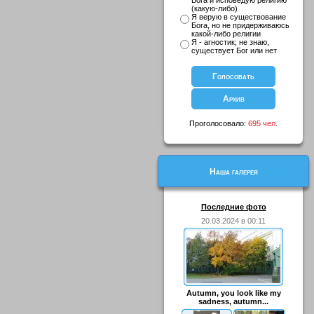
Бога и исповедую религию
(какую-либо)
Я верую в существование
Бога, но не придерживаюсь
какой-либо религии
Я - агностик; не знаю,
существует Бог или нет
Проголосовало:
695 чел.
Наша галерея
Последние фото
20.03.2024 в 00:11
Autumn, you look like my
sadness, autumn...