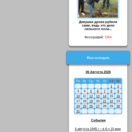
Девушки дрова рубили
сами, ведь это дело
сильного пола...
Фотографий:
3364
Наш календарь
06 Августа 2026
Пн
Вт
Ср
Чт
Пт
Сб
Вс
1
2
3
4
5
6
7
8
9
10
11
12
13
14
15
16
17
18
19
20
21
22
23
24
25
26
27
28
29
30
31
События
6 августа 1945 г – в 8 ч 15 мин