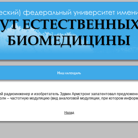
Наш календарь
кий радиоинженер и изобретатель Эдвин Армстронг запатентовал предложен
лн – частотную модуляцию (вид аналоговой модуляции, при котором инфор
Назад