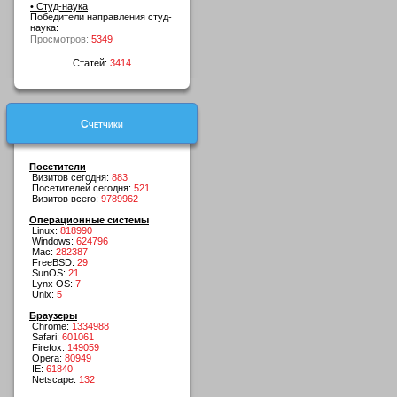
• Студ-наука
Победители направления студ-
наука:
Просмотров:
5349
Статей:
3414
Счетчики
Посетители
Визитов сегодня:
883
Посетителей сегодня:
521
Визитов всего:
9789962
Операционные системы
Linux:
818990
Windows:
624796
Mac:
282387
FreeBSD:
29
SunOS:
21
Lynx OS:
7
Unix:
5
Браузеры
Chrome:
1334988
Safari:
601061
Firefox:
149059
Opera:
80949
IE:
61840
Netscape:
132