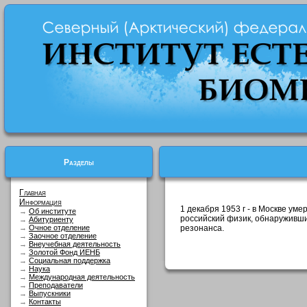
Разделы
Главная
Информация
1 декабря 1953 г - в Москве ум
→
Об институте
российский физик, обнаруживши
→
Абитуриенту
→
Очное отделение
резонанса.
→
Заочное отделение
→
Внеучебная деятельность
→
Золотой Фонд ИЕНБ
→
Социальная поддержка
→
Наука
→
Международная деятельность
→
Преподаватели
→
Выпускники
→
Контакты