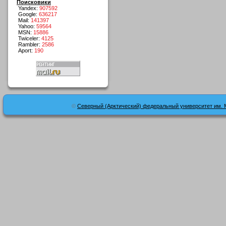
Поисковики
Yandex:
907592
Google:
636217
Mail:
141397
Yahoo:
59564
MSN:
15886
Twiceler:
4125
Rambler:
2586
Aport:
190
©
Северный (Арктический) федеральный университет им. 