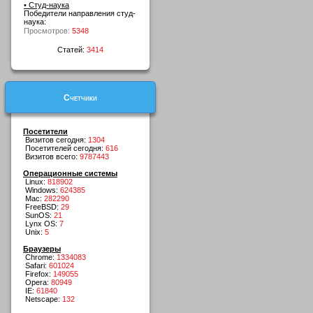
• Студ-наука
Победители направления студ-
наука:
Просмотров:
5348
Статей:
3414
Счетчики
Посетители
Визитов сегодня:
1304
Посетителей сегодня:
616
Визитов всего:
9787443
Операционные системы
Linux:
818902
Windows:
624385
Mac:
282290
FreeBSD:
29
SunOS:
21
Lynx OS:
7
Unix:
5
Браузеры
Chrome:
1334083
Safari:
601024
Firefox:
149055
Opera:
80949
IE:
61840
Netscape:
132