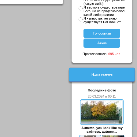
Бога и исповедую религию
(какую-либо)
Я верую в существование
Бога, но не придерживаюсь
какой-либо религии
Я - агностик; не знаю,
существует Бог или нет
Проголосовало:
695 чел.
Наша галерея
Последние фото
20.03.2024 в 00:11
Autumn, you look like my
sadness, autumn...