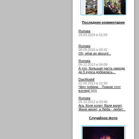
Последние комментарии
Rumata
19.03.2024 в 01:59
Rumata
09.09.2016 в 00:42
Oh, what an absurd...
Rumata
09.12.2013 в 04:09
А что, большая часть народа
до 5 курса добралась...
DasModell
22.04.2013 в 22:50
Чёрт побери... Помню этот
взгляд! )))))
Rumata
26.10.2012 в 03:46
Ага. Коля колет, Валя валит,
Женя женит, а Люба - любит...
Случайное фото