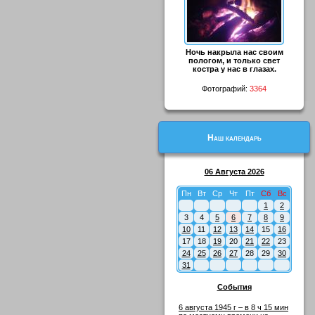
Ночь накрыла нас своим
пологом, и только свет
костра у нас в глазах.
Фотографий:
3364
Наш календарь
06 Августа 2026
Пн
Вт
Ср
Чт
Пт
Сб
Вс
1
2
3
4
5
6
7
8
9
10
11
12
13
14
15
16
17
18
19
20
21
22
23
24
25
26
27
28
29
30
31
События
6 августа 1945 г – в 8 ч 15 мин