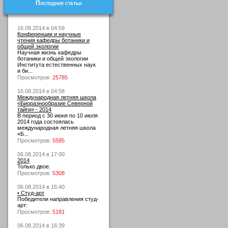
Последние статьи
16.08.2014 в 04:59
Конференции и научные
чтения кафедры ботаники и
общей экологии
Научная жизнь кафедры
ботаники и общей экологии
Института естественных наук
и би...
Просмотров:
25785
16.08.2014 в 04:58
Международная летняя школа
«Биоразнообразие Северной
тайги» - 2014
В период с 30 июня по 10 июля
2014 года состоялась
международная летняя школа
«Б...
Просмотров:
5585
06.08.2014 в 17:00
2014
Только двое.
Просмотров:
5308
06.08.2014 в 16:40
• Студ-арт
Победители направления студ-
арт:
Просмотров:
5181
06.08.2014 в 16:39