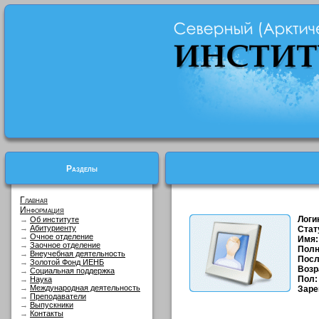
Разделы
Главная
Информация
Логи
→
Об институте
→
Абитуриенту
Стат
→
Очное отделение
Имя:
→
Заочное отделение
Полн
→
Внеучебная деятельность
Посл
→
Золотой Фонд ИЕНБ
Возр
→
Социальная поддержка
Пол:
→
Наука
→
Международная деятельность
Заре
→
Преподаватели
→
Выпускники
→
Контакты