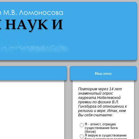
Наш опрос
Повторим через 14 лет
знаменитый опрос
лауреата Нобелевской
премии по физике В.Л.
Гинзбурга об отношении к
религии и вере. Итак, кем
Вы себя считаете:
Я - атеист, отрицаю
существование Бога
(богов)
Я верую в существование