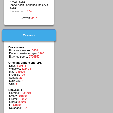
• Студ-наука
Победители направления студ-
наука:
Просмотров:
5357
Статей:
3414
Счетчики
Посетители
Визитов сегодня:
3468
Посетителей сегодня:
2963
Визитов всего:
9796552
Операционные системы
Linux:
820378
Windows:
626404
Mac:
283605
FreeBSD:
29
SunOS:
21
Lynx OS:
7
Unix:
5
Браузеры
Chrome:
1338201
Safari:
601830
Firefox:
150025
Opera:
80949
IE:
61840
Netscape:
132