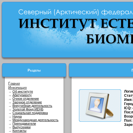
Разделы
Главная
Информация
Логи
→
Об институте
→
Абитуриенту
Стат
→
Очное отделение
Имя:
→
Заочное отделение
Горо
→
Внеучебная деятельность
ICQ:
→
Золотой Фонд ИЕНБ
Посл
→
Социальная поддержка
Возр
→
Наука
→
Международная деятельность
Пол:
→
Преподаватели
Заре
→
Выпускники
→
Контакты