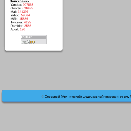
Поисковики
Yandex:
907836
Google:
636495
Mail:
141397
Yahoo:
59564
MSN:
15886
Twiceler:
4125
Rambler:
2586
Aport:
190
©
Северный (Арктический) федеральный университет им. 