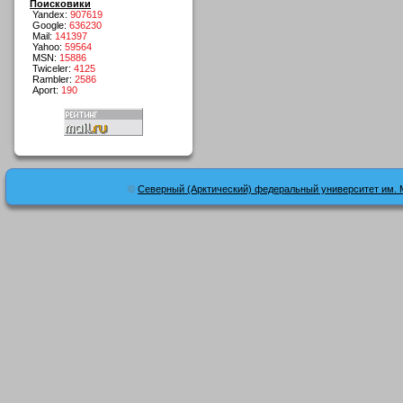
Поисковики
Yandex:
907619
Google:
636230
Mail:
141397
Yahoo:
59564
MSN:
15886
Twiceler:
4125
Rambler:
2586
Aport:
190
©
Северный (Арктический) федеральный университет им. 