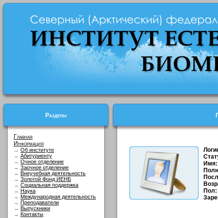
Разделы
Главная
Информация
Логи
→
Об институте
→
Абитуриенту
Стат
→
Очное отделение
Имя:
→
Заочное отделение
Полн
→
Внеучебная деятельность
Посл
→
Золотой Фонд ИЕНБ
Возр
→
Социальная поддержка
Пол:
→
Наука
→
Международная деятельность
Заре
→
Преподаватели
→
Выпускники
→
Контакты