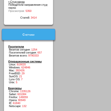
• Студ-наука
Победители направления студ-
наука:
Просмотров:
5350
Статей:
3414
Счетчики
Посетители
Визитов сегодня:
1254
Посетителей сегодня:
657
Визитов всего:
9790333
Операционные системы
Linux:
819020
Windows:
624846
Mac:
282426
FreeBSD:
29
SunOS:
21
Lynx OS:
7
Unix:
5
Браузеры
Chrome:
1335126
Safari:
601084
Firefox:
149059
Opera:
80949
IE:
61840
Netscape:
132