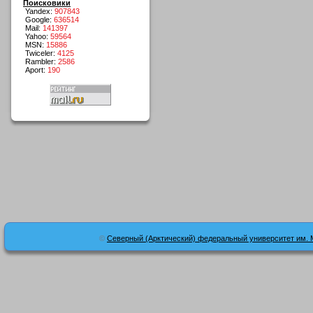
Поисковики
Yandex:
907843
Google:
636514
Mail:
141397
Yahoo:
59564
MSN:
15886
Twiceler:
4125
Rambler:
2586
Aport:
190
©
Северный (Арктический) федеральный университет им. 