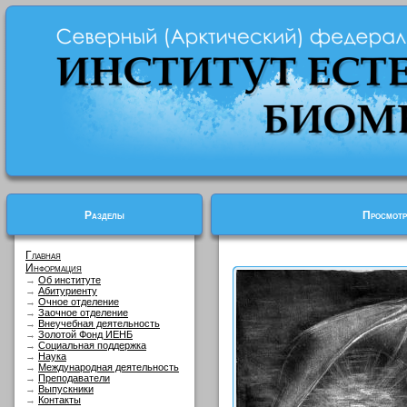
Разделы
Просмотр
Главная
Информация
→
Об институте
→
Абитуриенту
→
Очное отделение
→
Заочное отделение
→
Внеучебная деятельность
→
Золотой Фонд ИЕНБ
→
Социальная поддержка
→
Наука
→
Международная деятельность
→
Преподаватели
→
Выпускники
→
Контакты