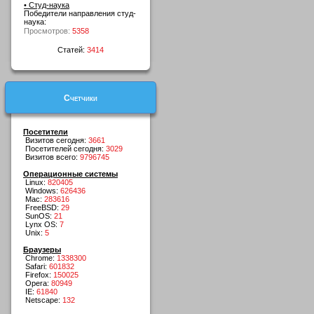
• Студ-наука
Победители направления студ-
наука:
Просмотров:
5358
Статей:
3414
Счетчики
Посетители
Визитов сегодня:
3661
Посетителей сегодня:
3029
Визитов всего:
9796745
Операционные системы
Linux:
820405
Windows:
626436
Mac:
283616
FreeBSD:
29
SunOS:
21
Lynx OS:
7
Unix:
5
Браузеры
Chrome:
1338300
Safari:
601832
Firefox:
150025
Opera:
80949
IE:
61840
Netscape:
132