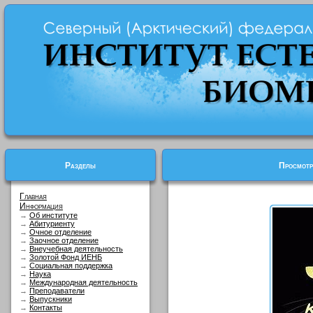
Разделы
Просмотр
Главная
Информация
→
Об институте
→
Абитуриенту
→
Очное отделение
→
Заочное отделение
→
Внеучебная деятельность
→
Золотой Фонд ИЕНБ
→
Социальная поддержка
→
Наука
→
Международная деятельность
→
Преподаватели
→
Выпускники
→
Контакты